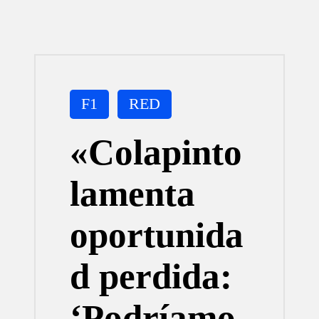
Publicada
F1
RED
en
«Colapinto
lamenta
oportunida
d perdida:
‘Podríamo