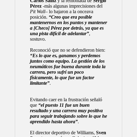
Carlos Sainz
y la remontada de
Sergio
Pérez
-más algunas imprecisiones del
Pit Wall
– lo bajaron a la onceava
posición.
“Creo que era posible
mantenernos en los puntos y mantener
a [Checo] Pérez por detrás, ya que es
una pista difícil de adelantar”
,
sostuvo.
Reconoció que no se defendieron bien:
“Es lo que es, ganamos y perdemos
juntos como equipo. La gestión de los
neumáticos fue buena durante toda la
carrera, pero sufrí un poco
físicamente, lo que fue un factor
limitante”
.
Evitando caer en la frustración señaló
que
“el puesto 11 fue un buen
resultado y una carrera muy positiva
para seguir trabajando sobre lo que he
aprendido hasta ahora”
.
El director deportivo de Williams,
Sven