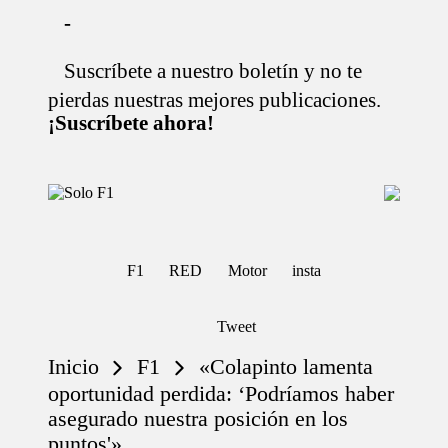
-
Suscríbete a nuestro boletín y no te
Saltar
al
pierdas nuestras mejores publicaciones.
contenido
¡Suscríbete ahora!
S
Para
o
Amantes
de
l
la
o
F1
F1
RED
Motor
insta
F
1
Tweet
Inicio
F1
«Colapinto lamenta
oportunidad perdida: ‘Podríamos haber
asegurado nuestra posición en los
puntos'»