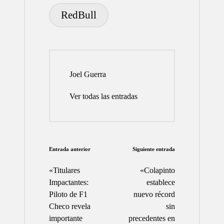
RedBull
Joel Guerra
Ver todas las entradas
Navegación
Entrada anterior
Siguiente entrada
de
«Titulares
«Colapinto
entradas
Impactantes:
establece
Piloto de F1
nuevo récord
Checo revela
sin
importante
precedentes en