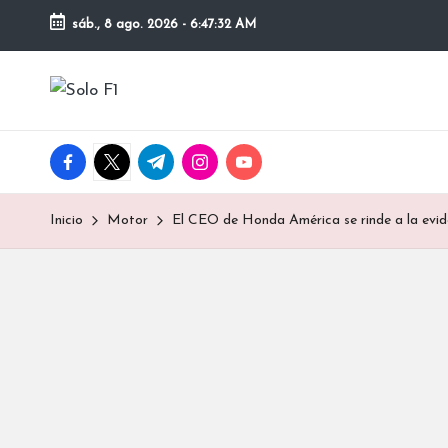
sáb., 8 ago. 2026
-
6:47:33 AM
Saltar
al
S
Para
contenido
Amantes
o
de
facebook.com
twitter.com
t.me
instagram.com
youtube.com
la
l
F1
o
Inicio
Motor
El CEO de Honda América se rinde a la eviden
F
1