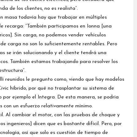
a de los clientes, no es realista”.
n masa todavía hay que trabajar en múltiples
 de recarga: “También participamos en Ionna [una
tricos]. Sin carga, no podemos vender vehículos
es de carga no son lo suficientemente rentables. Pero
s se irán solucionando y el cliente tendrá una
ricos. También estamos trabajando para resolver los
estructura”.
 allí reunidos le pregunto como, viendo que hay modelos
ivic híbrido, por qué no trasplantar su sistema de
 por ejemplo el Integra. De esta manera, se podría
s con un esfuerzo relativamente mínimo.
il. Al cambiar el motor, con las pruebas de choque y
 ingenieros] dicen que es bastante difícil. Pero, por
cnología, así que solo es cuestión de tiempo de