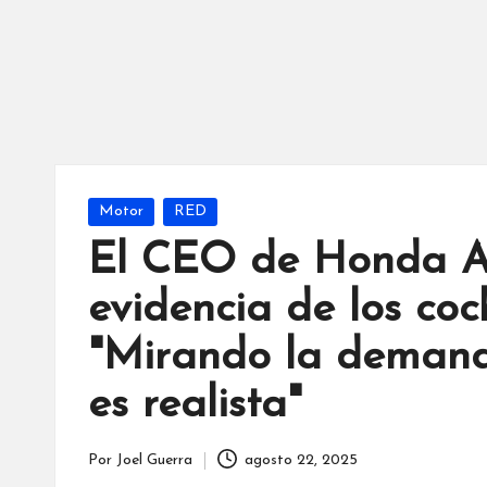
Publicada
Motor
RED
en
El CEO de Honda Am
evidencia de los coch
"Mirando la demanda
es realista"
Por
Joel Guerra
agosto 22, 2025
Publicado