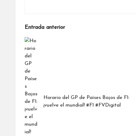
Navegación
Entrada anterior
de
entradas
Horario del GP de Países Bajos de F1:
¡vuelve el mundial! #F1 #FVDigital