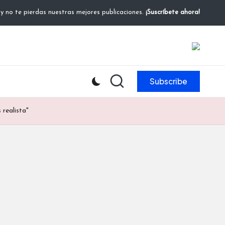
 y no te pierdas nuestras mejores publicaciones.
¡Suscríbete ahora!
Subscribe
 realista"