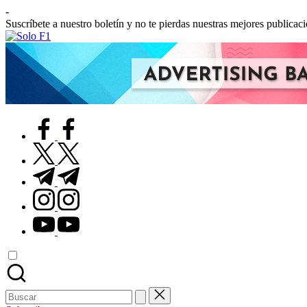
Saltar
-
al
Suscríbete a nuestro boletín y no te pierdas nuestras mejores publicac
contenido
Solo
Para
F1
Amantes
de
la
F1
facebook.com
twitter.com
t.me
instagram.com
youtube.com
Buscar: