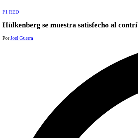
Publicada
F1
RED
en
Hülkenberg se muestra satisfecho al contri
Publicado
Por
Joel Guerra
por