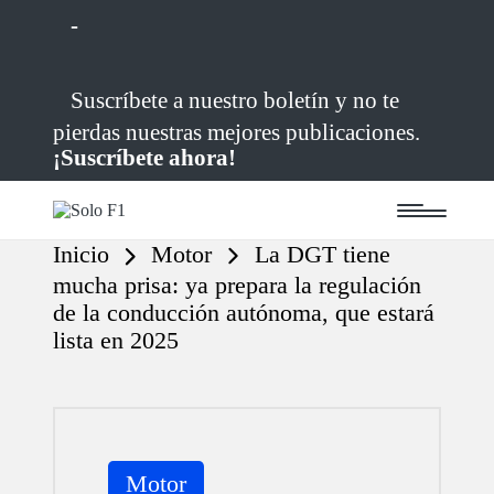
-
Saltar
Suscríbete a nuestro boletín y no te
al
contenido
pierdas nuestras mejores publicaciones.
¡Suscríbete ahora!
S
Para
o
Amantes
Inicio
Motor
La DGT tiene
de
l
la
o
mucha prisa: ya prepara la regulación
F1
F
de la conducción autónoma, que estará
1
lista en 2025
Publicada
Motor