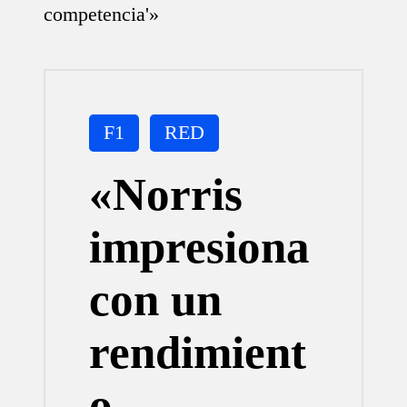
competencia'»
Publicada
F1
RED
en
«Norris
impresiona
con un
rendimient
o