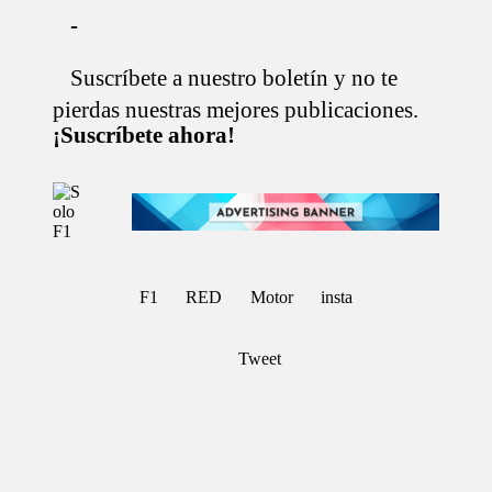
-
Suscríbete a nuestro boletín y no te
Saltar
al
pierdas nuestras mejores publicaciones.
contenido
¡Suscríbete ahora!
S
Para
o
Amantes
de
l
la
o
F1
F
F1
RED
Motor
insta
1
Tweet