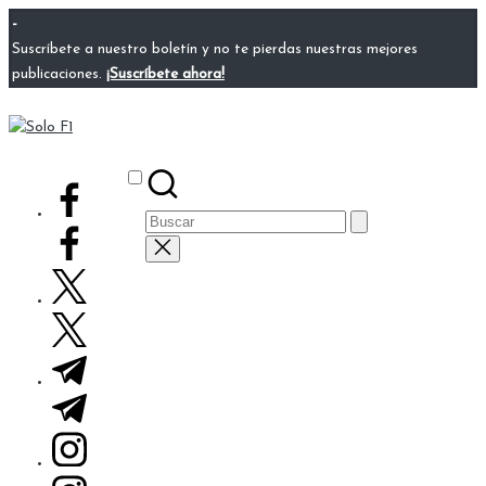
Saltar
-
al
Suscríbete a nuestro boletín y no te pierdas nuestras mejores
contenido
publicaciones.
¡Suscríbete ahora!
Solo
Para
F1
Amantes
Subscribe
facebook.com
de
Buscar:
la
F1
twitter.com
t.me
instagram.com