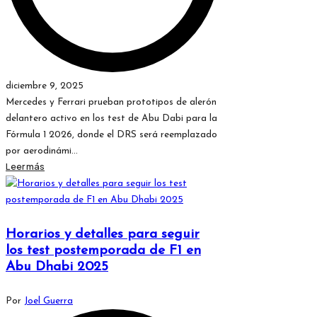
diciembre 9, 2025
Mercedes y Ferrari prueban prototipos de alerón
delantero activo en los test de Abu Dabi para la
Fórmula 1 2026, donde el DRS será reemplazado
por aerodinámi...
Leer más
Horarios y detalles para seguir
los test postemporada de F1 en
Abu Dhabi 2025
Publicado
Por
Joel Guerra
por