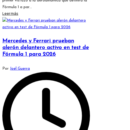
primer vistazo a la aerodinámica que definirá la
Fórmula 1 a par...
Leer más
Mercedes y Ferrari prueban
alerón delantero activo en test de
Fórmula 1 para 2026
Publicado
Por
Joel Guerra
por