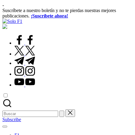
Saltar
-
al
Suscríbete a nuestro boletín y no te pierdas nuestras mejores
contenido
publicaciones.
¡Suscríbete ahora!
Solo
Para
F1
Amantes
de
facebook.com
la
F1
twitter.com
t.me
instagram.com
youtube.com
Buscar:
Subscribe