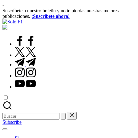
Saltar
-
al
Suscríbete a nuestro boletín y no te pierdas nuestras mejores
contenido
publicaciones.
¡Suscríbete ahora!
Solo
Para
F1
Amantes
de
facebook.com
la
F1
twitter.com
t.me
instagram.com
youtube.com
Buscar:
Subscribe