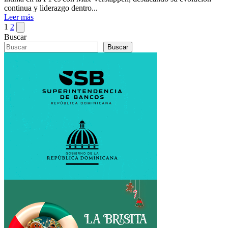
continua y liderazgo dentro...
Leer más
Paginación
Siguiente
1
2
página
Buscar
de
Buscar
entradas