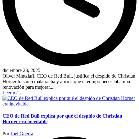
diciembre 23, 2025
Oliver Mintzlaff, CEO de Red Bull, justifica el despido de Christian
Horner tras una mala racha y afirma que el equipo necesitaba una
renovación para mejorar...
Leer más
CEO de Red Bull explica por qué el despido de Christian
Horner era inevitable
Publicado
Por
Joel Guerra
por