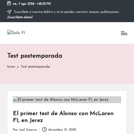
vie., 7 ago. 2026
-
1:48:38 PM
Suscríbete a nuestro boletín y no te pierdas nuestras mejores publicaciones.
Saltar
¡Suscríbete ahora!
al
contenido
S
Para
Amantes
o
de
la
l
Test postemporada
F1
o
Inicio
Test postemporada
F
1
El primer test de Alonso con McLaren
F1, en Jerez
Por
Joel Guerra
diciembre 15, 2025
Publicado