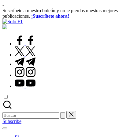
Saltar
-
al
Suscríbete a nuestro boletín y no te pierdas nuestras mejores
contenido
publicaciones.
¡Suscríbete ahora!
Solo
Para
F1
Amantes
de
facebook.com
la
F1
twitter.com
t.me
instagram.com
youtube.com
Buscar:
Subscribe