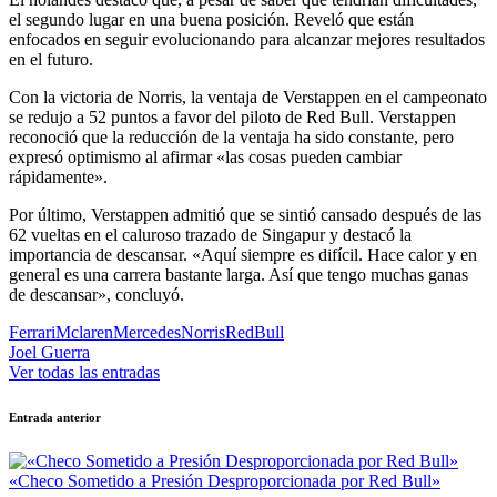
el segundo lugar en una buena posición. Reveló que están
enfocados en seguir evolucionando para alcanzar mejores resultados
en el futuro.
Con la victoria de Norris, la ventaja de Verstappen en el campeonato
se redujo a 52 puntos a favor del piloto de Red Bull. Verstappen
reconoció que la reducción de la ventaja ha sido constante, pero
expresó optimismo al afirmar «las cosas pueden cambiar
rápidamente».
Por último, Verstappen admitió que se sintió cansado después de las
62 vueltas en el caluroso trazado de Singapur y destacó la
importancia de descansar. «Aquí siempre es difícil. Hace calor y en
general es una carrera bastante larga. Así que tengo muchas ganas
de descansar», concluyó.
Etiquetas:
Ferrari
Mclaren
Mercedes
Norris
RedBull
Joel Guerra
Ver todas las entradas
Navegación
Entrada anterior
de
entradas
«Checo Sometido a Presión Desproporcionada por Red Bull»