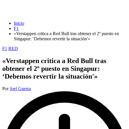
Inicio
F1
«Verstappen critica a Red Bull tras obtener el 2º puesto en
Singapur: ‘Debemos revertir la situación'»
Publicada
F1
RED
en
«Verstappen critica a Red Bull tras
obtener el 2º puesto en Singapur:
‘Debemos revertir la situación'»
Publicado
Por
Joel Guerra
por