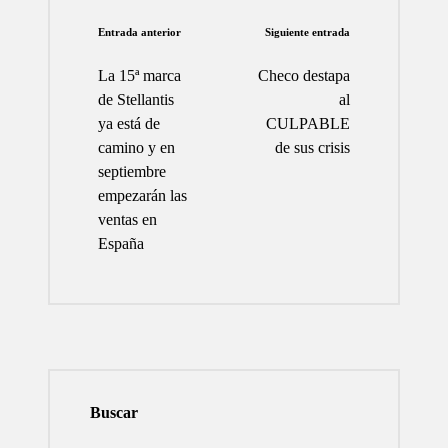
Navegación
Entrada anterior
Siguiente entrada
de
La 15ª marca
Checo destapa
entradas
de Stellantis
al
ya está de
CULPABLE
camino y en
de sus crisis
septiembre
empezarán las
ventas en
España
Buscar