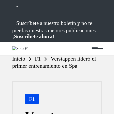
-
Saltar
Suscríbete a nuestro boletín y no te
al
contenido
pierdas nuestras mejores publicaciones.
¡Suscríbete ahora!
S
Para
o
Amantes
Inicio
F1
Verstappen lideró el
de
l
la
o
primer entrenamiento en Spa
F1
F
1
Publicada
F1
en