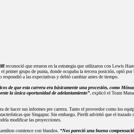
lff
reconoció que erraron en la estrategia que utilizaron con Lewis Ham
el primer grupo de punta, donde ocupaba la tercera posición, optó por 
o respondió a las expectativas y debió cambiar antes de tiempo.
cos de que esta carrera era básicamente una procesión, como Mónaco
mente la única oportunidad de adelantamiento”
, explicó el Team Man
ra de hacer sus informes pre carrera. Tanto el proveedor como los equip
aracterísticas que Singapur. Sin embargo, Pirelli advirtió que el trazado
odría modificar las proyecciones.
 Hamilton comience con blandos.
“Nos pareció una buena compensación.