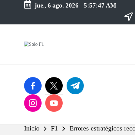
jue., 6 ago. 2026
-
5:57:48 AM
Saltar
al
contenido
S
Para
o
Amantes
de
l
la
o
F1
F
1
facebook.com
twitter.com
t.me
instagram.com
youtube.com
Inicio
F1
Errores estratégicos re