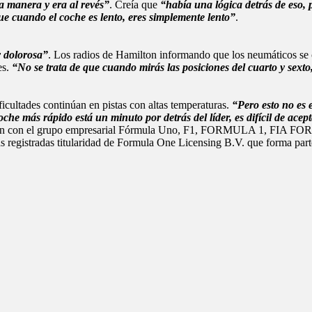
a manera y era al revés”
. Creía que
“había una lógica detrás de eso, 
ue cuando el coche es lento, eres simplemente lento”
.
 dolorosa”
. Los radios de Hamilton informando que los neumáticos se 
es.
“No se trata de que cuando mirás las posiciones del cuarto y sext
ficultades continúan en pistas con altas temperaturas.
“Pero esto no es 
he más rápido está un minuto por detrás del líder, es difícil de acep
 relación con el grupo empresarial Fórmula Uno, F1, FORMULA 1,
radas titularidad de Formula One Licensing B.V. que forma parte 