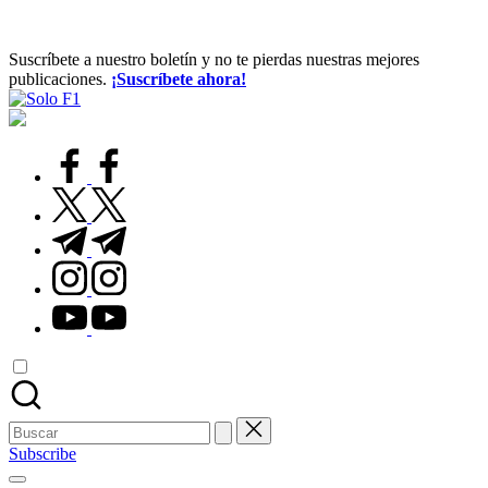
Suscríbete a nuestro boletín y no te pierdas nuestras mejores
publicaciones.
¡Suscríbete ahora!
Solo
Para
F1
Amantes
de
facebook.com
la
F1
twitter.com
t.me
instagram.com
youtube.com
Buscar:
Subscribe