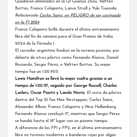
Quedaron eliminados en la Q1 Guanyu Zhou,
Valtteri
Bottas
, Franco Colapinto,
Lance Stroll
y
Yuki Tsunoda
.
Relacionado:
Carlos Sainz, en PELIGRO de ser castigado
en la F1 2024
Franco Colapinto brilló durante el último entrenamiento
libre del fin de semana para el
Gran Premio de Italia
2024 de la Fórmula 1
.
El corredor argentino finalizó en la novena posición, por
delante de otros pilotos como Fernando Alonso, Daniel
Ricciardo, Sergio Pérez, o Valtteri Bottas. Su mejor
tiempo fue un 1:20.905.
Lewis Hamilton
se llevó la mejor vuelta gracias a un
tiempo de 1:20.117, seguido por
George Russell
,
Charles
Leclerc
, Oscar Piastri y
Lando Norris
. El resto de pilotos
dentro del Top 10 fue
Max Verstappen
,
Carlos Sainz
,
Alexander Albon
, Franco Colapinto y Nico Hulkenberg.
Fernando Alonso concluyó 11º, mientras que Sergio Pérez
se hundió hasta el 18º lugar con un pésimo tiempo.
A diferencia de las FP1 y FP2, en el último entrenamiento
libre no tuvimos incidentes o banderas rojas por algún