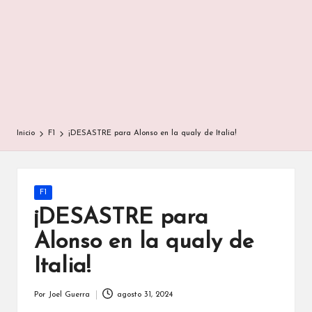
Inicio
F1
¡DESASTRE para Alonso en la qualy de Italia!
Publicada
F1
en
¡DESASTRE para
Alonso en la qualy de
Italia!
Por
Joel Guerra
agosto 31, 2024
Publicado