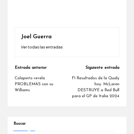
Joel Guerra
Ver todas las entradas
Navegación
Entrada anterior
Siguiente entrada
de
Colapinto revela
F1 Resultados de la Qualy
PROBLEMAS con su
hoy: McLaren
entradas
Williams
DESTRUYE a Red Bull
para el GP de Italia 2024
Buscar