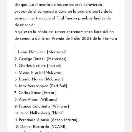
choque. La mayoría de los corredores estuvieron
probando el compuesto duro en la primera parte de la
sesión, mientras que al final fueron pruebas finales de
clasificación.
Aquí está la tabla del
tercer entrenamiento libre
del fin
de semana del Gran Premio de Italia 2024 de la Fórmula
1.
1. Lewis Hamilton [
Mercedes
]
2. George Russell [Mercedes]
3. Charles Leclerc [
Ferrari
]
4. Oscar Piastri [
McLaren
]
5. Lando Norris [McLaren]
6. Max Verstappen [Red Bull]
7. Carlos Sainz [Ferrari]
8. Alex Albon [
Williams
]
9. Franco Colapinto [Williams]
10. Nico Hulkenberg [
Haas
]
11. Fernando Alonso [Aston Martin]
12. Daniel Ricciardo [VCARB]