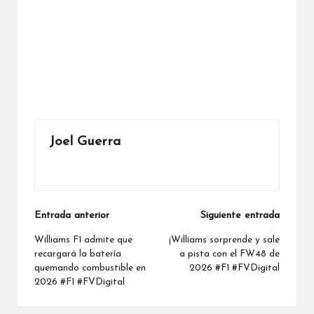
Joel Guerra
Ver todas las entradas
Navegación
Entrada anterior
Siguiente entrada
de
Williams F1 admite que
¡Williams sorprende y sale
recargará la batería
a pista con el FW48 de
entradas
quemando combustible en
2026 #F1 #FVDigital
2026 #F1 #FVDigital