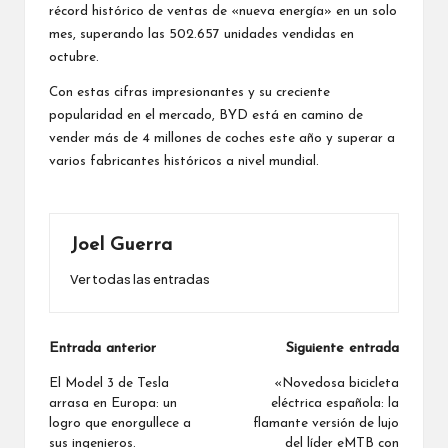
récord histórico de ventas de «nueva energía» en un solo
mes, superando las 502.657 unidades vendidas en
octubre.
Con estas cifras impresionantes y su creciente
popularidad en el mercado, BYD está en camino de
vender más de 4 millones de coches este año y superar a
varios fabricantes históricos a nivel mundial.
Joel Guerra
Ver todas las entradas
Navegación
Entrada anterior
Siguiente entrada
de
El Model 3 de Tesla
«Novedosa bicicleta
arrasa en Europa: un
eléctrica española: la
entradas
logro que enorgullece a
flamante versión de lujo
sus ingenieros.
del líder eMTB con