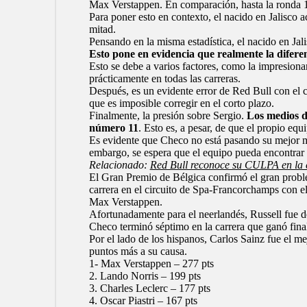
Max Verstappen. En comparación, hasta la ronda 14
Para poner esto en contexto, el nacido en Jalisco
mitad.
Pensando en la misma estadística, el nacido en Ja
Esto pone en evidencia que realmente la difere
Esto se debe a varios factores, como la impresion
prácticamente en todas las carreras.
Después, es un evidente error de Red Bull con el
que es imposible corregir en el corto plazo.
Finalmente, la presión sobre Sergio.
Los medios d
número 11
. Esto es, a pesar, de que el propio equ
Es evidente que Checo no está pasando su mejor m
embargo, se espera que el equipo pueda encontrar l
Relacionado:
Red Bull reconoce su CULPA en la 
El Gran Premio de Bélgica confirmó el gran proble
carrera en el circuito de Spa-Francorchamps con 
Max Verstappen
.
Afortunadamente para el neerlandés, Russell fue des
Checo terminó séptimo en la carrera que ganó fin
Por el lado de los hispanos, Carlos Sainz fue el mej
puntos más a su causa.
1- Max Verstappen – 277 pts
2. Lando Norris – 199 pts
3.
Charles Leclerc
– 177 pts
4. Oscar Piastri – 167 pts