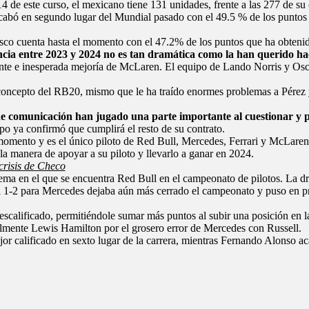
 de este curso, el mexicano tiene 131 unidades, frente a las 277 de s
 acabó en segundo lugar del Mundial pasado con el 49.5 % de los punto
lisco cuenta hasta el momento con el 47.2% de los puntos que ha obten
ncia entre 2023 y 2024 no es tan dramática como la han querido ha
ante e inesperada mejoría de
McLaren
. El equipo de
Lando Norris
y Osca
 concepto del RB20, mismo que le ha traído enormes problemas a Pérez
e comunicación han jugado una parte importante al cuestionar y p
ipo ya confirmó que cumplirá el resto de su contrato.
omento y es el único piloto de Red Bull,
Mercedes
,
Ferrari
y McLaren q
a manera de apoyar a su piloto y llevarlo a ganar en 2024.
crisis de Checo
ma en el que se encuentra Red Bull en el campeonato de pilotos. La dra
el 1-2 para Mercedes dejaba aún más cerrado el campeonato y puso en 
calificado, permitiéndole sumar más puntos al subir una posición en la c
almente Lewis Hamilton por el grosero error de Mercedes con Russell.
or calificado en sexto lugar de la carrera
, mientras Fernando Alonso ac