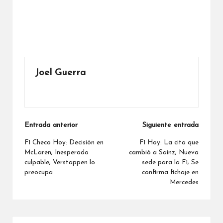
Joel Guerra
Ver todas las entradas
Navegación
Entrada anterior
Siguiente entrada
de
F1 Checo Hoy: Decisión en
F1 Hoy: La cita que
McLaren; Inesperado
cambió a Sainz; Nueva
entradas
culpable; Verstappen lo
sede para la F1; Se
preocupa
confirma fichaje en
Mercedes