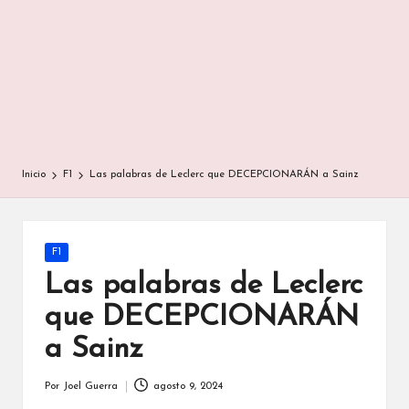
Inicio
F1
Las palabras de Leclerc que DECEPCIONARÁN a Sainz
Publicada
F1
en
Las palabras de Leclerc
que DECEPCIONARÁN
a Sainz
Por
Joel Guerra
agosto 9, 2024
Publicado