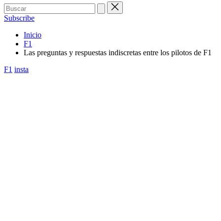
Buscar:
Subscribe
Inicio
F1
Las preguntas y respuestas indiscretas entre los pilotos de F1
Publicada
F1
insta
en