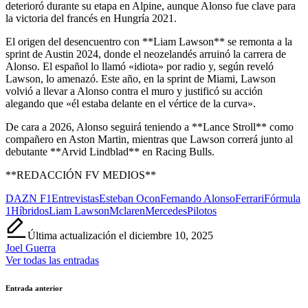
deterioró durante su etapa en Alpine, aunque Alonso fue clave para
la victoria del francés en Hungría 2021.
El origen del desencuentro con **Liam Lawson** se remonta a la
sprint de Austin 2024, donde el neozelandés arruinó la carrera de
Alonso. El español lo llamó «idiota» por radio y, según reveló
Lawson, lo amenazó. Este año, en la sprint de Miami, Lawson
volvió a llevar a Alonso contra el muro y justificó su acción
alegando que «él estaba delante en el vértice de la curva».
De cara a 2026, Alonso seguirá teniendo a **Lance Stroll** como
compañero en Aston Martin, mientras que Lawson correrá junto al
debutante **Arvid Lindblad** en Racing Bulls.
**REDACCIÓN FV MEDIOS**
Etiquetas:
DAZN F1
Entrevistas
Esteban Ocon
Fernando Alonso
Ferrari
Fórmula
1
Híbridos
Liam Lawson
Mclaren
Mercedes
Pilotos
Última actualización el diciembre 10, 2025
Joel Guerra
Ver todas las entradas
Navegación
Entrada anterior