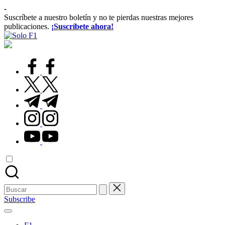
Saltar
-
al
Suscríbete a nuestro boletín y no te pierdas nuestras mejores
contenido
publicaciones.
¡Suscríbete ahora!
Solo
Para
F1
Amantes
de
facebook.com
la
F1
twitter.com
t.me
instagram.com
youtube.com
Buscar:
Subscribe