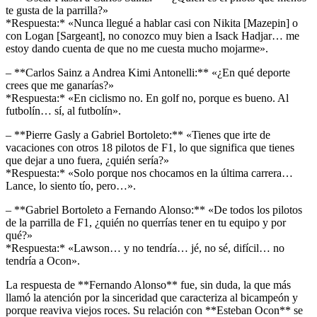
te gusta de la parrilla?»
*Respuesta:* «Nunca llegué a hablar casi con Nikita [Mazepin] o
con Logan [Sargeant], no conozco muy bien a Isack Hadjar… me
estoy dando cuenta de que no me cuesta mucho mojarme».
– **Carlos Sainz a Andrea Kimi Antonelli:** «¿En qué deporte
crees que me ganarías?»
*Respuesta:* «En ciclismo no. En golf no, porque es bueno. Al
futbolín… sí, al futbolín».
– **Pierre Gasly a Gabriel Bortoleto:** «Tienes que irte de
vacaciones con otros 18 pilotos de F1, lo que significa que tienes
que dejar a uno fuera, ¿quién sería?»
*Respuesta:* «Solo porque nos chocamos en la última carrera…
Lance, lo siento tío, pero…».
– **Gabriel Bortoleto a Fernando Alonso:** «De todos los pilotos
de la parrilla de F1, ¿quién no querrías tener en tu equipo y por
qué?»
*Respuesta:* «Lawson… y no tendría… jé, no sé, difícil… no
tendría a Ocon».
La respuesta de **Fernando Alonso** fue, sin duda, la que más
llamó la atención por la sinceridad que caracteriza al bicampeón y
porque reaviva viejos roces. Su relación con **Esteban Ocon** se