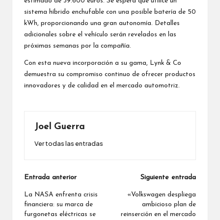
estimado de 39.600 euros. Se espera que utilice un
sistema híbrido enchufable con una posible batería de 50
kWh, proporcionando una gran autonomía. Detalles
adicionales sobre el vehículo serán revelados en las
próximas semanas por la compañía.
Con esta nueva incorporación a su gama, Lynk & Co
demuestra su compromiso continuo de ofrecer productos
innovadores y de calidad en el mercado automotriz.
Joel Guerra
Ver todas las entradas
Navegación
Entrada anterior
Siguiente entrada
de
La NASA enfrenta crisis
«Volkswagen despliega
financiera: su marca de
ambicioso plan de
entradas
furgonetas eléctricas se
reinserción en el mercado