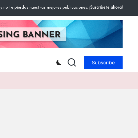
 y no te pierdas nuestras mejores publicaciones.
¡Suscríbete ahora!
Subscribe