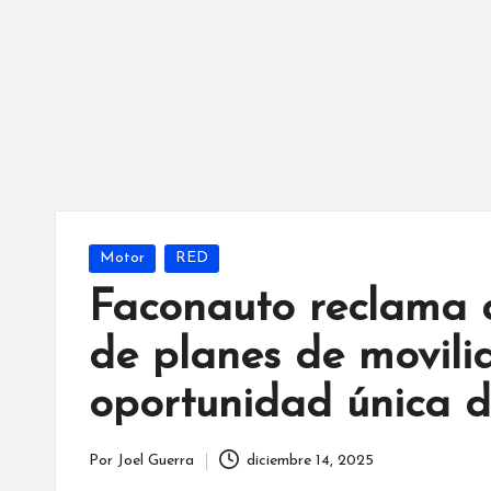
Publicada
Motor
RED
en
Faconauto reclama a
de planes de movil
oportunidad única d
Por
Joel Guerra
diciembre 14, 2025
Publicado