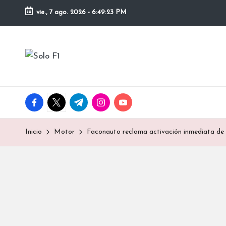
vie., 7 ago. 2026
-
6:49:24 PM
Saltar
al
S
contenido
Para
Amantes
o
de
la
l
facebook.com
twitter.com
t.me
instagram.com
youtube.com
F1
o
Inicio
Motor
Faconauto reclama activación inmediata de 
F
1