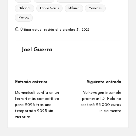
Híbridos
Lando Norris
Mclaren
Mercedes
Mónaco
Última actualización el diciembre 31, 2025
Joel Guerra
Ver todas las entradas
Navegación
Entrada anterior
Siguiente entrada
de
Domenicali confía en un
Volkswagen incumple
Ferrari más competitivo
promesa: ID. Polo no
entradas
para 2026 tras una
costará 25.000 euros
temporada 2025 sin
inicialmente
victorias