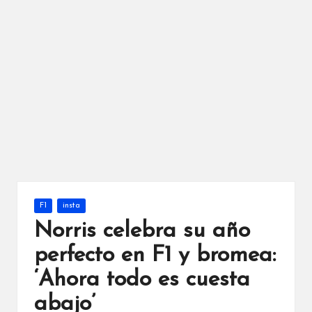
Publicada
F1
insta
en
Norris celebra su año
perfecto en F1 y bromea:
‘Ahora todo es cuesta
abajo’