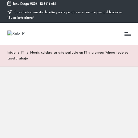
lun., 10 ago. 2026
-
10:34:15 AM
Suscríbete a nuestro boletín y no te pierdas nuestras mejores publicaciones.
Saltar
¡Suscríbete ahora!
al
contenido
S
Para
Amantes
o
de
Inicio
F1
Norris celebra su año perfecto en F1 y bromea: ‘Ahora todo es
la
l
cuesta abajo’
F1
o
F
1