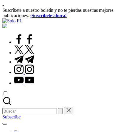
Saltar
-
al
Suscríbete a nuestro boletín y no te pierdas nuestras mejores
contenido
publicaciones.
¡Suscríbete ahora!
Solo
Para
F1
Amantes
de
facebook.com
la
F1
twitter.com
t.me
instagram.com
youtube.com
Buscar:
Subscribe