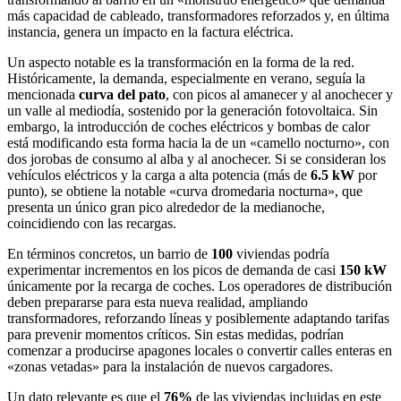
más capacidad de cableado, transformadores reforzados y, en última
instancia, genera un impacto en la factura eléctrica.
Un aspecto notable es la transformación en la forma de la red.
Históricamente, la demanda, especialmente en verano, seguía la
mencionada
curva del pato
, con picos al amanecer y al anochecer y
un valle al mediodía, sostenido por la generación fotovoltaica. Sin
embargo, la introducción de coches eléctricos y bombas de calor
está modificando esta forma hacia la de un «camello nocturno», con
dos jorobas de consumo al alba y al anochecer. Si se consideran los
vehículos eléctricos y la carga a alta potencia (más de
6.5 kW
por
punto), se obtiene la notable «curva dromedaria nocturna», que
presenta un único gran pico alrededor de la medianoche,
coincidiendo con las recargas.
En términos concretos, un barrio de
100
viviendas podría
experimentar incrementos en los picos de demanda de casi
150 kW
únicamente por la recarga de coches. Los operadores de distribución
deben prepararse para esta nueva realidad, ampliando
transformadores, reforzando líneas y posiblemente adaptando tarifas
para prevenir momentos críticos. Sin estas medidas, podrían
comenzar a producirse apagones locales o convertir calles enteras en
«zonas vetadas» para la instalación de nuevos cargadores.
Un dato relevante es que el
76%
de las viviendas incluidas en este