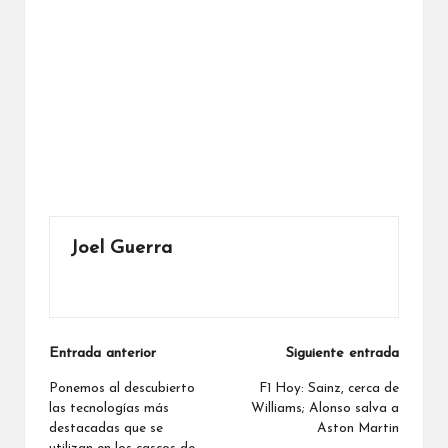
Joel Guerra
Ver todas las entradas
Navegación
Entrada anterior
Siguiente entrada
de
Ponemos al descubierto
F1 Hoy: Sainz, cerca de
las tecnologías más
Williams; Alonso salva a
entradas
destacadas que se
Aston Martin