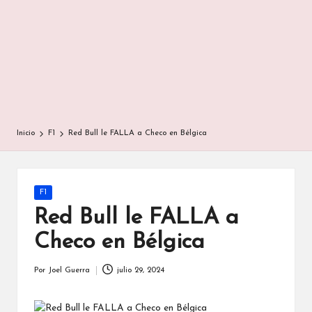
Inicio
F1
Red Bull le FALLA a Checo en Bélgica
Publicada
F1
en
Red Bull le FALLA a
Checo en Bélgica
Por
Joel Guerra
julio 29, 2024
Publicado
por