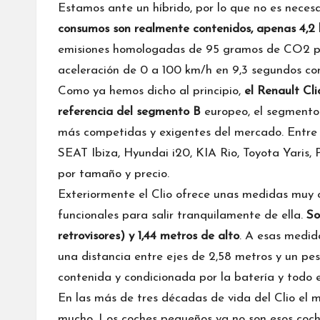
Estamos ante un híbrido, por lo que no es neces
consumos son realmente contenidos, apenas 4,2 
emisiones homologadas de 95 gramos de CO2 por
aceleración de 0 a 100 km/h en 9,3 segundos co
Como ya hemos dicho al principio,
el Renault Cl
referencia del segmento B
europeo, el segmento d
más competidas y exigentes del mercado. Entre su
SEAT Ibiza, Hyundai i20, KIA Rio, Toyota Yaris
por tamaño y precio.
Exteriormente el Clio ofrece unas medidas muy c
funcionales para salir tranquilamente de ella.
So
retrovisores) y 1,44 metros de alto
. A esas medi
una distancia entre ejes de 2,58 metros y un pes
contenida y condicionada por la batería y todo 
En las más de tres décadas de vida del Clio el 
mucho. Los coches pequeños ya no son esos coc