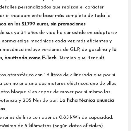
detalles personalizados que realzan el carácter
mar el equipamiento base más completo de toda la
ca en los 21.799 euros, sin promociones
.
o de sus ya 34 años de vida ha consistido en adaptarse
a norma exige mecánicas cada vez más eficientes y
 mecánica incluye versiones de GLP, de gasolina y
la
s, bautizada como E-Tech
. Término que Renault
s atmosférico con 1.6 litros de cilindrada que por sí
a con no uno sino dos motores eléctricos, uno de ellos
 otro bloque sí es capaz de mover por sí mismo las
 potencia y 205 Nm de par.
La ficha técnica anuncia
los
.
e iones de litio con apenas 0,85 kWh de capacidad,
máximo de 5 kilómetros (según datos oficiales).