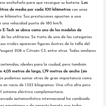
ario enchufarlo para que recargue su batería.
Los
litros de media por cada 100 kilómetros
con unas
 kilómetro. Sus prestaciones apuntan a una
n una velocidad punta de 180 km/h.
io E-Tech se ubica como uno de los modelos de
e los utilitarios. Se trata de una de las categorías
s rivales aparecen figuras ilustres de la talla del
, Peugeot 208 o
Citroën C3
, entre otros. Todos similares
ontenidas, ideales para la ciudad, pero también
n 4,05 metros de largo, 1,79 metros de ancho (sin
das podemos sumar otras de gran importancia como
o en vacío de 1.323 kilogramos. Una cifra alta pero
el sistema eléctrico complementario.
mercado automovilístico internacional ha cambiado
hes espartanos y de aspecto barato que todos