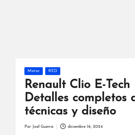
Publicada
Motor
RED
en
Renault Clio E-Tech 
Detalles completos d
técnicas y diseño
Por
Joel Guerra
diciembre 16, 2024
Publicado