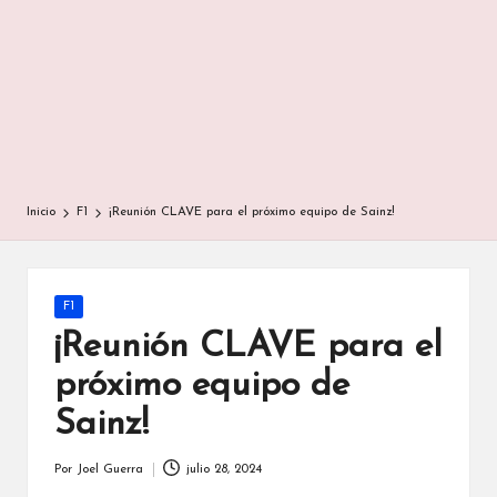
Inicio
F1
¡Reunión CLAVE para el próximo equipo de Sainz!
Publicada
F1
en
¡Reunión CLAVE para el
próximo equipo de
Sainz!
Por
Joel Guerra
julio 28, 2024
Publicado