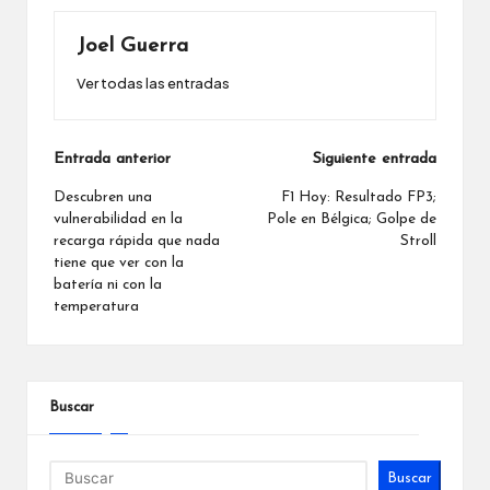
Joel Guerra
Ver todas las entradas
Navegación
Entrada anterior
Siguiente entrada
de
Descubren una
F1 Hoy: Resultado FP3;
vulnerabilidad en la
Pole en Bélgica; Golpe de
entradas
recarga rápida que nada
Stroll
tiene que ver con la
batería ni con la
temperatura
Buscar
Buscar