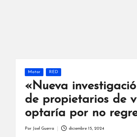
Publicada
Motor
RED
en
«Nueva investigació
de propietarios de v
optaría por no regr
Por
Joel Guerra
diciembre 15, 2024
Publicado