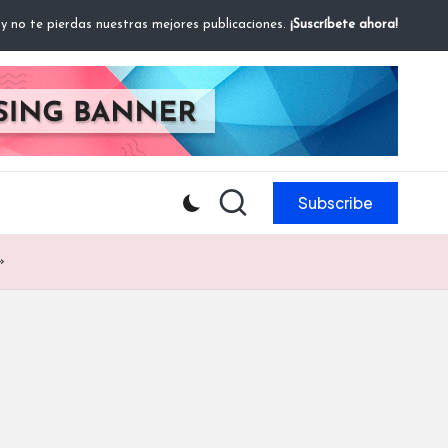
 y no te pierdas nuestras mejores publicaciones.
¡Suscríbete ahora!
Subscribe
»