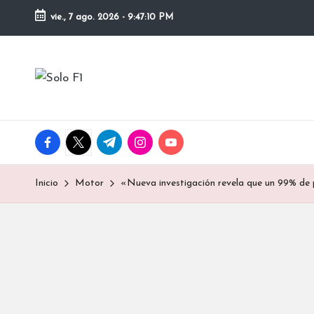
vie., 7 ago. 2026
-
9:47:11 PM
Saltar
al
S
contenido
Para
Amantes
o
de
la
l
facebook.com
twitter.com
t.me
instagram.com
youtube.com
F1
o
Inicio
Motor
«Nueva investigación revela que un 99% de pr
F
1