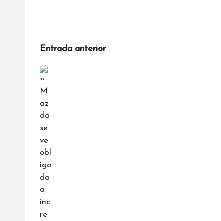
Navegación
Entrada anterior
de
entradas