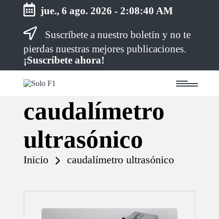
jue., 6 ago. 2026
-
2:08:40 AM
Suscríbete a nuestro boletín y no te
Saltar
al
pierdas nuestras mejores publicaciones.
contenido
¡Suscríbete ahora!
S
Para
o
Amantes
caudalímetro
de
l
la
o
F1
F
ultrasónico
1
Inicio
caudalímetro ultrasónico