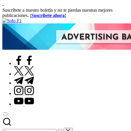
Saltar
-
al
Suscríbete a nuestro boletín y no te pierdas nuestras mejores
contenido
publicaciones.
¡Suscríbete ahora!
Solo
Para
F1
Amantes
de
la
F1
facebook.com
twitter.com
t.me
instagram.com
youtube.com
Buscar: