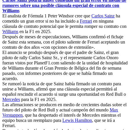
Carlos Sainz podría haber cometido un gran error en medio de
rumores sobre una posible cláusula especial de contrato con
Williams
El analista de Fórmula 1 Peter Windsor cree que
Carlos Sainz
ha
cometido un gran error si no ha incluido a
Ferrari
en ninguna
cláusula de contrato potencial que le permita romper su contrato con
Williams
en la F1 en 2025.
Después de meses de especulaciones, Williams confirmó el fichaje
de Sainz esta semana, con el piloto saliente de Ferrari aceptando un
contrato de dos años «con opciones de extensión».
El anuncio se produjo después de que el padre de Sainz, el gran
piloto de rally Carlos Sainz Sr., y el representante Carlos Onoro
fueran vistos por PlanetF1.com saliendo de la unidad de hospitalidad
de Williams durante el Gran Premio de Bélgica del fin de semana
pasado, con informes posteriores de que se había firmado un
acuerdo.
Se rumoró la noticia de que Sainz había firmado un contrato para
unirse a Williams, afirmó que una cláusula especial permitirá al
español rescindir el acuerdo si surge una oportunidad en Red Bull o
Mercedes
para la F1 en 2025.
Las afirmaciones se producen en medio de crecientes dudas sobre el
futuro del piloto de Red Bull y actual campeón del mundo
Max
Verstappen
, que ha despertado el interés de Mercedes mientras el
equipo busca un reemplazo para
Lewis Hamilton
, que se irá a
Ferrari.