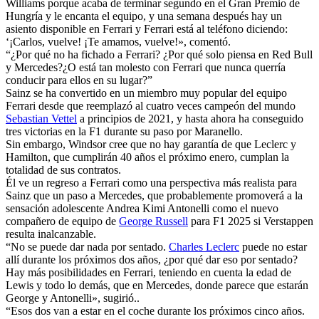
Williams porque acaba de terminar segundo en el Gran Premio de
Hungría y le encanta el equipo, y una semana después hay un
asiento disponible en Ferrari y Ferrari está al teléfono diciendo:
‘¡Carlos, vuelve! ¡Te amamos, vuelve!», comentó.
“¿Por qué no ha fichado a Ferrari? ¿Por qué solo piensa en Red Bull
y Mercedes?¿O está tan molesto con Ferrari que nunca querría
conducir para ellos en su lugar?”
Sainz se ha convertido en un miembro muy popular del equipo
Ferrari desde que reemplazó al cuatro veces campeón del mundo
Sebastian Vettel
a principios de 2021, y hasta ahora ha conseguido
tres victorias en la F1 durante su paso por Maranello.
Sin embargo, Windsor cree que no hay garantía de que Leclerc y
Hamilton, que cumplirán 40 años el próximo enero, cumplan la
totalidad de sus contratos.
Él ve un regreso a Ferrari como una perspectiva más realista para
Sainz que un paso a Mercedes, que probablemente promoverá a la
sensación adolescente Andrea Kimi Antonelli como el nuevo
compañero de equipo de
George Russell
para F1 2025 si Verstappen
resulta inalcanzable.
“No se puede dar nada por sentado.
Charles Leclerc
puede no estar
allí durante los próximos dos años, ¿por qué dar eso por sentado?
Hay más posibilidades en Ferrari, teniendo en cuenta la edad de
Lewis y todo lo demás, que en Mercedes, donde parece que estarán
George y Antonelli», sugirió..
“Esos dos van a estar en el coche durante los próximos cinco años.