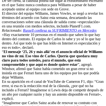
De ser cierta, la cláusula podría dar lugar al extraordinario escenario
en el que Sainz nunca conduzca para Williams a pesar de haber
aceptado unirse al equipo con sede en Grove.
El director del equipo Williams, James Vowles, se negó a revelar los
términos del acuerdo con Sainz esta semana, descartando las
conversaciones sobre una cláusula de salida como «especulación»
en una reunión con medios selectos, incluido PlanetF1.com.
Relacionado:
Russell confiesa su SUFRIMIENTO en Mercedes
«Hay exactamente 10 personas en el mundo que saben lo que hay
dentro del contrato. El equipo de Carlos lo sabe y yo sé lo que hay
dentro. Así que todo lo que has leído en Internet es especulación y
eso es todo», declaró.
“
El mensaje ‘25, 26 y más allá’ en el anuncio oficial de Williams
no vino de mí. Eso vino de Carlos. Quería que quedara muy
claro para todos ustedes, para el mundo, que está
comprometido y que aquí es donde quiere estar
”, agregó.
Windsor, afirmó que Sainz había cometido un gran error si no
insistía en que Ferrari fuera uno de los equipos por los que podría
dejar Williams.
En su aparición en el canal de YouTube de Cameron F1, dijo: “Gran
error, si esa es la redacción real de la cláusula, ¿por qué no ha
incluido a Ferrari? Imagínense si Lewis deja de competir después de
un año por cualquier razón y hay un asiento disponible en Ferrari»,
explicó.
“Imagínense que Carlos Sainz acaba de renovar su contrato con