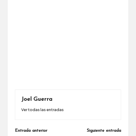
Joel Guerra
Ver todas las entradas
Navegación
Entrada anterior
Siguiente entrada