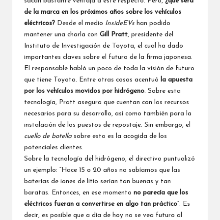
sacan bastante ventaja a este respecto. Pero,
¿qué será
de la marca en los próximos años sobre los vehículos
eléctricos?
Desde el medio
InsideEVs
han podido
mantener una charla con
Gill Pratt
, presidente del
Instituto de Investigación de Toyota, el cual ha dado
importantes claves sobre el futuro de la firma japonesa.
El responsable habló un poco de toda la visión de futuro
que tiene Toyota. Entre otras cosas acentuó
la apuesta
por los vehículos movidos por hidrógeno
. Sobre esta
tecnología, Pratt asegura que cuentan con los recursos
necesarios para su desarrollo, así como también para la
instalación de los puestos de repostaje. Sin embargo, el
cuello de botella
sobre esto es la acogida de los
potenciales clientes.
Sobre la tecnología del hidrógeno, el directivo puntualizó
un ejemplo: “Hace 15 o 20 años no sabíamos que las
baterías de iones de litio serían tan buenas y tan
baratas. Entonces, en ese momento
no parecía que los
eléctricos fueran a convertirse en algo tan práctico
”. Es
decir, es posible que a día de hoy no se vea futuro al