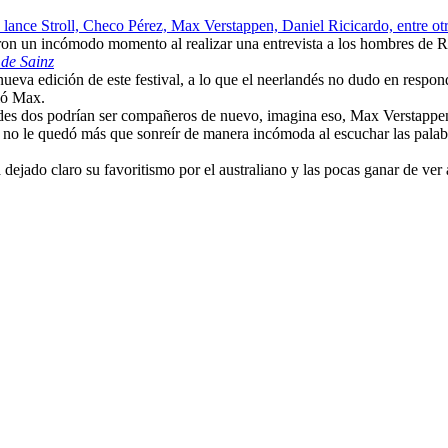
, lance Stroll, Checo Pérez, Max Verstappen, Daniel Ricicardo, entre ot
on un incómodo momento al realizar una entrevista a los hombres de R
de Sainz
eva edición de este festival, a lo que el neerlandés no dudo en respond
ió Max.
stedes dos podrían ser compañeros de nuevo, imagina eso, Max Verstapp
 no le quedó más que sonreír de manera incómoda al escuchar las palabr
ejado claro su favoritismo por el australiano y las pocas ganar de ver 