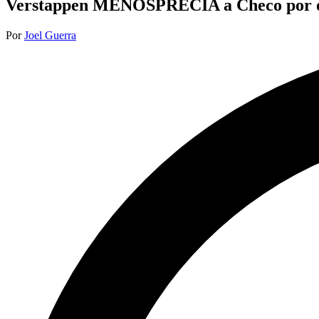
Verstappen MENOSPRECIA a Checo por ot
Publicado
Por
Joel Guerra
por