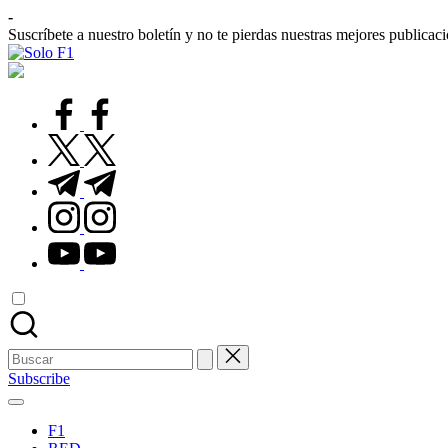
Saltar
-
al
Suscríbete a nuestro boletín y no te pierdas nuestras mejores publicac
contenido
Solo
Para
F1
Amantes
de
facebook.com
la
F1
twitter.com
t.me
instagram.com
youtube.com
Buscar:
Subscribe
F1