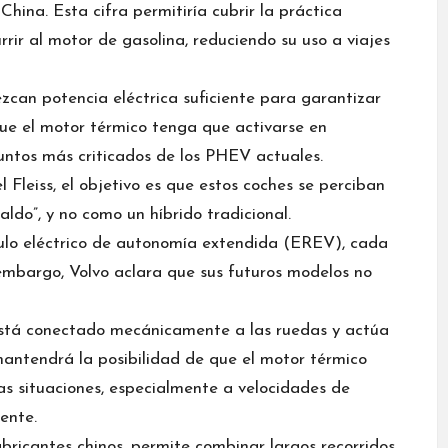
hina. Esta cifra permitiría cubrir la práctica
rrir al motor de gasolina, reduciendo su uso a viajes
can potencia eléctrica suficiente para garantizar
ue el motor térmico tenga que activarse en
untos más criticados de los PHEV actuales.
 Fleiss, el objetivo es que estos coches se perciban
ldo”, y no como un híbrido tradicional.
ulo eléctrico de autonomía extendida (EREV)
, cada
embargo, Volvo aclara que sus futuros modelos no
está conectado mecánicamente a las ruedas y actúa
antendrá la posibilidad de que el motor térmico
s situaciones, especialmente a velocidades de
ente.
abricantes chinos, permite combinar largos recorridos