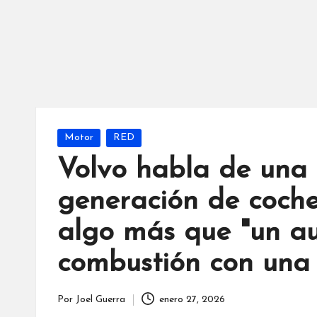
Publicada
Motor
RED
en
Volvo habla de una 
generación de coche
algo más que "un a
combustión con una
Por
Joel Guerra
enero 27, 2026
Publicado