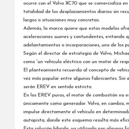
ocurre con el Volvo XC70 que se comercializa en C
totalidad de los desplazamientos diarios sin recu
largos o situaciones muy concretas.
Además, la marca quiere que estos modelos ofrez
aceleraciones suaves y contundentes, evitando q
adelantamientos o incorporaciones, uno de los p
Según el director de estrategia de Volvo, Michael
como “un vehículo eléctrico con un motor de respa
El planteamiento recuerda al concepto de
vehíc
vez más popular entre algunos fabricantes. Sin 
serán EREV en sentido estricto.
En los EREV puros, el motor de combustión no 
únicamente como generador. Volvo, en cambio, m
impulse directamente el vehículo en determinada
autopista, donde este esquema resulta más efici
Esta solución híbrida, ya utilizada por algunos f