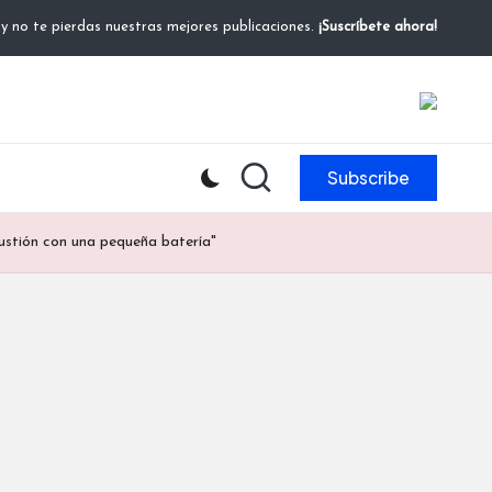
 y no te pierdas nuestras mejores publicaciones.
¡Suscríbete ahora!
Subscribe
ustión con una pequeña batería"