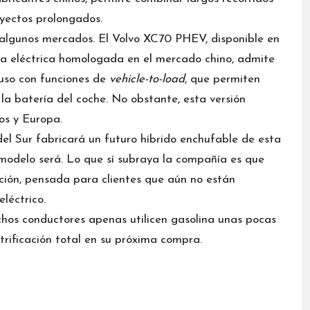
ayectos prolongados.
n algunos mercados. El
Volvo XC70 PHEV
, disponible en
a eléctrica homologada en el mercado chino, admite
luso con funciones de
vehicle-to-load
, que permiten
 la batería del coche. No obstante, esta versión
os y Europa.
el Sur fabricará un futuro híbrido enchufable de esta
odelo será. Lo que sí subraya la compañía es que
ión, pensada para clientes que aún no están
léctrico.
chos conductores apenas utilicen gasolina unas pocas
trificación total en su próxima compra.