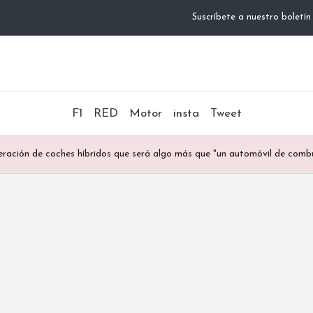
Suscríbete a nuestro boletín
F1
RED
Motor
insta
Tweet
eración de coches híbridos que será algo más que "un automóvil de comb