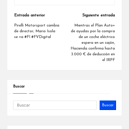
Navegación
Entrada anterior
Siguiente entrada
de
Pirelli Motorsport cambia
Mientras el Plan Auto+
de director; Mario Isola
de ayudas por la compra
entradas
se va #F1 #FVDigital
de un coche eléctrico
espera en un cajón,
Hacienda confirma hasta
3.000 € de deducción en
el IRPF
Buscar
Buscar