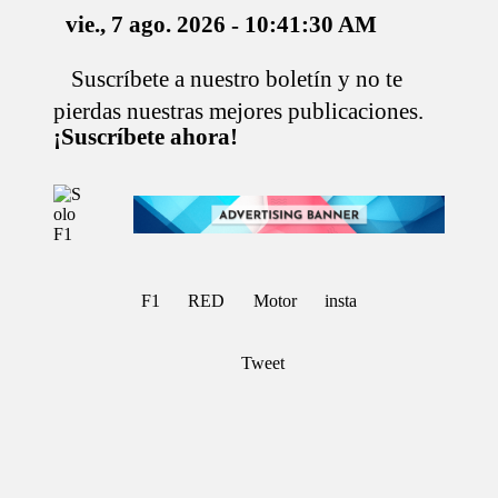
vie., 7 ago. 2026
-
10:41:31 AM
Suscríbete a nuestro boletín y no te
Saltar
al
pierdas nuestras mejores publicaciones.
contenido
¡Suscríbete ahora!
S
Para
o
Amantes
de
l
la
o
F1
F
F1
RED
Motor
insta
1
Tweet