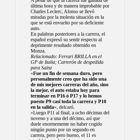
A pesar de que la carrera fue ganada de
última hora y de manera improbable por
Charles Leclerc
, Alonso se llevó
miradas por la molesta situación en la
que se está envuelto por su deficiente
auto.
En palabras posteriores a la carrera, el
español expresó su sentir respecto al
deprimente resultado obtenido en
Monza.
Relacionado: Ferrari BRILLA en el
GP de Italia; Carrerón de despedida
para Sainz
«
Fue un fin de semana duro, pero
personalmente creo que ha sido una
de mis mejores carreras del año, sino
la mejor, el auto estaba hoy para
terminar en P16 ó P17 y lo hemos
puesto P9 casi toda la carrera y P10
en la salida
«, delcaró.
«Luego P11 al final, a ocho décimas del
noveno y a una del décimo, así que
duele enormemente no haber cogido
ningún punto por un segundo en
carrera, pero pero bueno, el 11 es