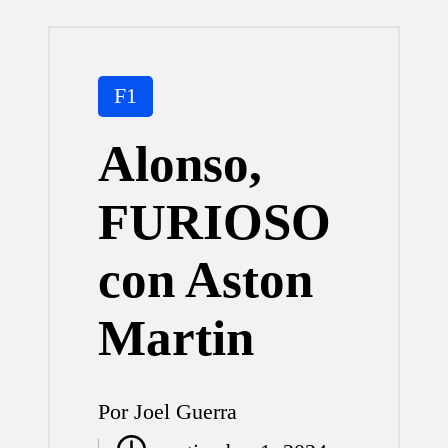
Publicada
F1
en
Alonso,
FURIOSO
con Aston
Martin
Por
Joel Guerra
Publicado