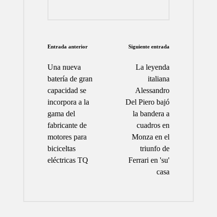
Navegación
Entrada anterior
Siguiente entrada
de
Una nueva
La leyenda
entradas
batería de gran
italiana
capacidad se
Alessandro
incorpora a la
Del Piero bajó
gama del
la bandera a
fabricante de
cuadros en
motores para
Monza en el
biciceltas
triunfo de
eléctricas TQ
Ferrari en 'su'
casa