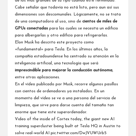
de los más grandes de su tipo cuando esté terminado.
Cabe señalar que todavía no está listo, pero aun así sus
dimensiones son descomunales. Lógicamente, no se trata
de una computadora al uso, sino de
cientos de miles de
GPUs conectadas
para las cuales se necesita un edificio
para albergarlas y otro edificio para refrigerarlas.
Elon Musk ha descrito este proyecto como
«fundamental» para Tesla. En los últimos años, la
compañía estadounidense ha centrado su atención en la
inteligencia artificial, una tecnología que será
imprescindible para mejorar la conducción autónoma
,
entre otras aplicaciones.
En el vídeo publicado por Musk, recorre algunos pasillos
con cientos de ordenadores ya instalados. En un
momento del vídeo se ve a una persona del servicio de
limpieza, que sirve para darse cuenta del tamaño tan
enorme que tiene este superordenador.
Video of the inside of Cortex today, the giant new AI
training supercluster being built at Tesla HQ in Austin to
solve real-world AI
pic.twitter.com/DwJVUWUrb5