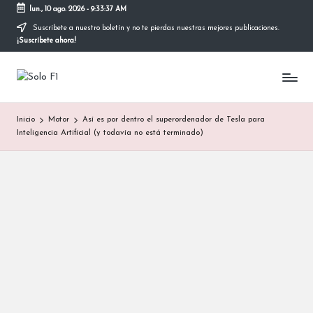
lun., 10 ago. 2026
-
9:33:37 AM
Suscríbete a nuestro boletín y no te pierdas nuestras mejores publicaciones.
Saltar
¡Suscríbete ahora!
al
contenido
S
Para
Amantes
o
de
Inicio
Motor
Así es por dentro el superordenador de Tesla para
la
l
Inteligencia Artificial (y todavía no está terminado)
F1
o
F
1