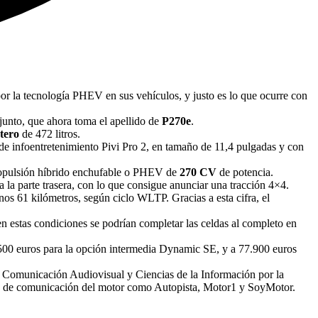
r la tecnología PHEV en sus vehículos, y justo es lo que ocurre con
junto, que ahora toma el apellido de
P270e
.
tero
de 472 litros.
ema de infoentretenimiento Pivi Pro 2, en tamaño de 11,4 pulgadas y con
propulsión híbrido enchufable o PHEV de
270 CV
de potencia.
pa la parte trasera, con lo que consigue anunciar una tracción 4×4.
os 61 kilómetros, según ciclo WLTP. Gracias a esta cifra, el
en estas condiciones se podrían completar las celdas al completo en
9.500 euros para la opción intermedia Dynamic SE, y a 77.900 euros
 en Comunicación Audiovisual y Ciencias de la Información por la
s de comunicación del motor como Autopista, Motor1 y SoyMotor.