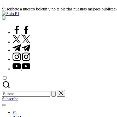
Saltar
-
al
Suscríbete a nuestro boletín y no te pierdas nuestras mejores publicac
contenido
Solo
Para
F1
Amantes
de
facebook.com
la
F1
twitter.com
t.me
instagram.com
youtube.com
Buscar:
Subscribe
F1