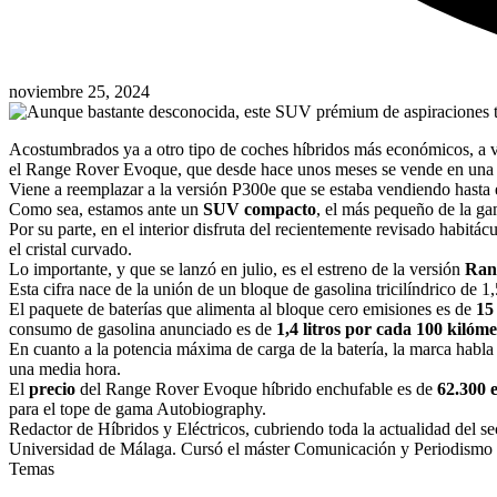
noviembre 25, 2024
Acostumbrados ya a otro tipo de coches híbridos más económicos, a v
el Range Rover Evoque, que desde hace unos meses se vende en una
Viene a reemplazar a la versión P300e que se estaba vendiendo hasta e
Como sea, estamos ante un
SUV compacto
, el más pequeño de la g
Por su parte, en el interior disfruta del recientemente revisado habitác
el cristal curvado.
Lo importante, y que se lanzó en julio, es el estreno de la versión
Ran
Esta cifra nace de la unión de un bloque de gasolina tricilíndrico de 1
El paquete de baterías que alimenta al bloque cero emisiones es de
15
consumo de gasolina anunciado es de
1,4 litros por cada 100 kilóme
En cuanto a la potencia máxima de carga de la batería, la marca habla
una media hora.
El
precio
del Range Rover Evoque híbrido enchufable es de
62.300 
para el tope de gama Autobiography.
Redactor de Híbridos y Eléctricos, cubriendo toda la actualidad del s
Universidad de Málaga. Cursó el máster Comunicación y Periodismo 
Temas