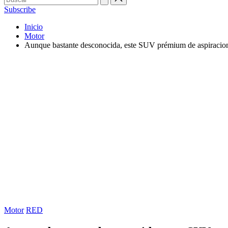
Subscribe
Inicio
Motor
Aunque bastante desconocida, este SUV prémium de aspiraciones
Publicada
Motor
RED
en