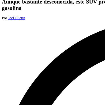
Aunque bastante desconocida, este SUV pré
gasolina
Publicado
Por
Joel Guerra
por