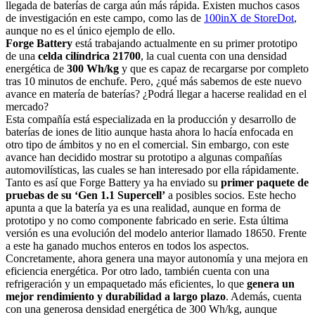
llegada de baterías de carga aún más rápida. Existen muchos casos
de investigación en este campo, como las de
100inX de StoreDot
,
aunque no es el único ejemplo de ello.
Forge Battery
está trabajando actualmente en su primer prototipo
de una
celda cilíndrica 21700
, la cual cuenta con una densidad
energética de
300 Wh/kg
y que es capaz de recargarse por completo
tras 10 minutos de enchufe. Pero, ¿qué más sabemos de este nuevo
avance en matería de baterías? ¿Podrá llegar a hacerse realidad en el
mercado?
Esta compañía está especializada en la producción y desarrollo de
baterías de iones de litio aunque hasta ahora lo hacía enfocada en
otro tipo de ámbitos y no en el comercial. Sin embargo, con este
avance han decidido mostrar su prototipo a algunas compañías
automovilísticas, las cuales se han interesado por ella rápidamente.
Tanto es así que Forge Battery ya ha enviado su
primer paquete de
pruebas de su ‘Gen 1.1 Supercell’
a posibles socios. Este hecho
apunta a que la batería ya es una realidad, aunque en forma de
prototipo y no como componente fabricado en serie. Esta última
versión es una evolución del modelo anterior llamado 18650. Frente
a este ha ganado muchos enteros en todos los aspectos.
Concretamente, ahora genera una mayor autonomía y una mejora en
eficiencia energética. Por otro lado, también cuenta con una
refrigeración y un empaquetado más eficientes, lo que
genera un
mejor rendimiento y durabilidad a largo plazo
. Además, cuenta
con una generosa densidad energética de 300 Wh/kg, aunque