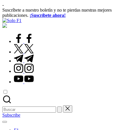
Saltar
-
al
Suscríbete a nuestro boletín y no te pierdas nuestras mejores
contenido
publicaciones.
¡Suscríbete ahora!
Solo
Para
F1
Amantes
de
facebook.com
la
F1
twitter.com
t.me
instagram.com
youtube.com
Buscar:
Subscribe