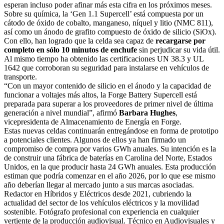
esperan incluso poder afinar más esta cifra en los próximos meses.
Sobre su química, la ‘Gen 1.1 Supercell’ está compuesta por un
cátodo de óxido de cobalto, manganeso, níquel y litio (NMC 811),
así como un ánodo de grafito compuesto de óxido de silicio (SiOx).
Con ello, han logrado que la celda sea capaz de
recargarse por
completo en sólo 10 minutos de enchufe
sin perjudicar su vida útil.
Al mismo tiempo ha obtenido las certificaciones UN 38.3 y UL
1642 que corroboran su seguridad para instalarse en vehículos de
transporte.
“Con un mayor contenido de silicio en el ánodo y la capacidad de
funcionar a voltajes más altos, la Forge Battery Supercell está
preparada para superar a los proveedores de primer nivel de última
generación a nivel mundial”, afirmó
Barbara Hughes
,
vicepresidenta de Almacenamiento de Energía en Forge.
Estas nuevas celdas continuarán entregándose en forma de prototipo
a potenciales clientes. Algunos de ellos ya han firmado un
compromiso de compra por varios GWh anuales. Su intención es la
de construir una fábrica de baterías en Carolina del Norte, Estados
Unidos, en la que producir hasta 24 GWh anuales. Esta producción
estiman que podría comenzar en el año 2026, por lo que ese mismo
año deberían llegar al mercado junto a sus marcas asociadas.
Redactor en Híbridos y Eléctricos desde 2021, cubriendo la
actualidad del sector de los vehículos eléctricos y la movilidad
sostenible. Fotógrafo profesional con experiencia en cualquier
vertiente de la producción audiovisual. Técnico en Audiovisuales y