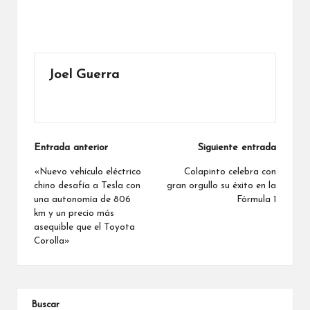
Joel Guerra
Ver todas las entradas
Navegación
Entrada anterior
Siguiente entrada
de
«Nuevo vehículo eléctrico
Colapinto celebra con
chino desafía a Tesla con
gran orgullo su éxito en la
entradas
una autonomía de 806
Fórmula 1
km y un precio más
asequible que el Toyota
Corolla»
Buscar