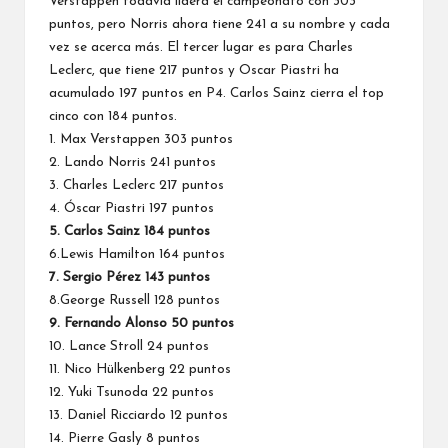
Verstappen todavía lidera el
campeonato
con 303
puntos, pero Norris ahora tiene 241 a su nombre y cada
vez se acerca más. El tercer lugar es para Charles
Leclerc, que tiene 217 puntos y Oscar Piastri ha
acumulado 197 puntos en P4. Carlos Sainz cierra el top
cinco con 184 puntos.
1. Max Verstappen 303 puntos
2.
Lando Norris
241 puntos
3. Charles Leclerc 217 puntos
4. Óscar Piastri 197 puntos
5. Carlos Sainz 184 puntos
6.
Lewis Hamilton
164 puntos
7. Sergio Pérez 143 puntos
8.
George Russell
128 puntos
9.
Fernando Alonso
50 puntos
10.
Lance Stroll
24 puntos
11.
Nico Hülkenberg
22 puntos
12.
Yuki Tsunoda
22 puntos
13.
Daniel Ricciardo
12 puntos
14.
Pierre Gasly
8 puntos