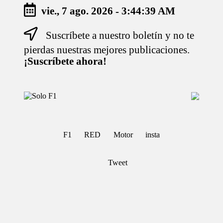
vie., 7 ago. 2026
-
3:44:40 AM
Suscríbete a nuestro boletín y no te
Saltar
al
pierdas nuestras mejores publicaciones.
contenido
¡Suscríbete ahora!
S
Para
o
Amantes
de
l
la
o
F1
F1
RED
Motor
insta
F
1
Tweet