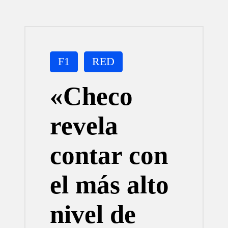
Publicada
F1
RED
en
«Checo
revela
contar con
el más alto
nivel de