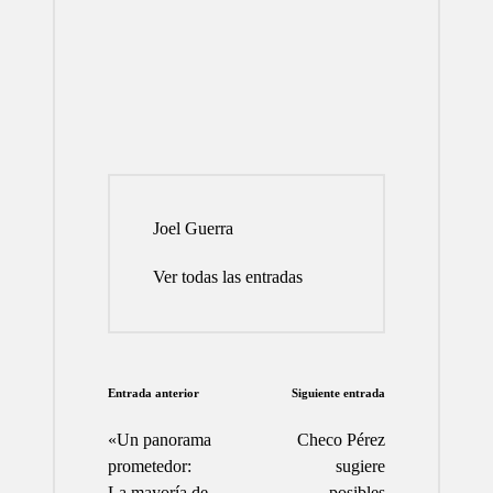
Joel Guerra
Ver todas las entradas
Navegación
Entrada anterior
Siguiente entrada
de
«Un panorama
Checo Pérez
entradas
prometedor:
sugiere
La mayoría de
posibles