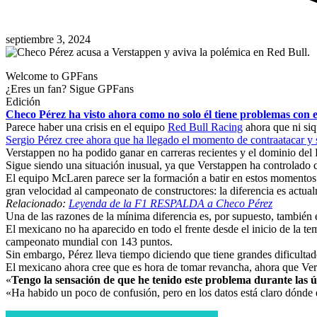
septiembre 3, 2024
Welcome to GPFans
¿Eres un fan? Sigue GPFans
Edición
Checo Pérez ha visto ahora como no solo él tiene problemas con
Parece haber una crisis en el equipo
Red Bull Racing
ahora que ni siq
Sergio Pérez cree ahora que ha llegado el momento de contraatacar y
Verstappen no ha podido ganar en carreras recientes y el dominio del
Sigue siendo una situación inusual, ya que Verstappen ha controlado c
El equipo McLaren parece ser la formación a batir en estos momentos 
gran velocidad al campeonato de constructores: la diferencia es actua
Relacionado:
Leyenda de la F1 RESPALDA a Checo Pérez
Una de las razones de la mínima diferencia es, por supuesto, también
El mexicano no ha aparecido en todo el frente desde el inicio de la t
campeonato mundial con 143 puntos.
Sin embargo, Pérez lleva tiempo diciendo que tiene grandes dificult
El mexicano ahora cree que es hora de tomar revancha, ahora que Ve
«
Tengo la sensación de que he tenido este problema durante las 
«Ha habido un poco de confusión, pero en los datos está claro dónde e