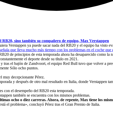
 el RB20, sino también su compañero de equipo, Max Verstappen
uiera Verstappen ya puede sacar nada del RB20 y el equipo ha visto ev
 señala que lleva mucho más tiempo con los problemas en el coche que 
 RB20 de principios de esta temporada ahora ha desaparecido como la ni
onstantemente el deporte desde su título en 2021.
y tras el bajón de Zandvoort, el equipo Red Bull tuvo que volver a pre
lmente Sólo ocho puntos.
 el muy decepcionante Pérez.
emporada y después de otro mal resultado en Italia, donde Verstappen tam
ades con el desempeño del RB20 esta temporada.
rstappen también se encuentra con los mismos problemas.
últimas ocho o diez carreras. Ahora, de repente, Max tiene los mis
stá el problema», concluyó Pérez tras el Gran Premio de Italia.