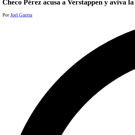
Checo Pérez acusa a Verstappen y aviva la
Publicado
Por
Joel Guerra
por