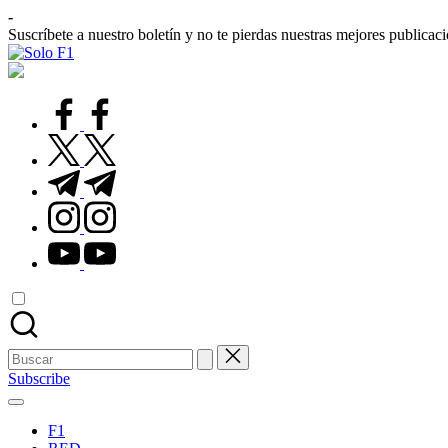
Saltar
-
al
Suscríbete a nuestro boletín y no te pierdas nuestras mejores publicac
contenido
Solo
Para
F1
Amantes
de
facebook.com
la
F1
twitter.com
t.me
instagram.com
youtube.com
Buscar:
Subscribe
F1