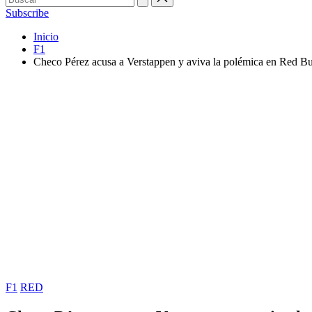
Subscribe
Inicio
F1
Checo Pérez acusa a Verstappen y aviva la polémica en Red Bu
Publicada
F1
RED
en