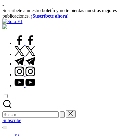
Saltar
-
al
Suscríbete a nuestro boletín y no te pierdas nuestras mejores
contenido
publicaciones.
¡Suscríbete ahora!
Solo
Para
F1
Amantes
de
facebook.com
la
F1
twitter.com
t.me
instagram.com
youtube.com
Buscar:
Subscribe