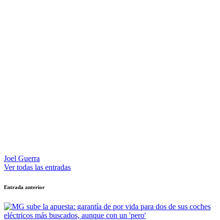
Joel Guerra
Ver todas las entradas
Navegación
Entrada anterior
de
entradas