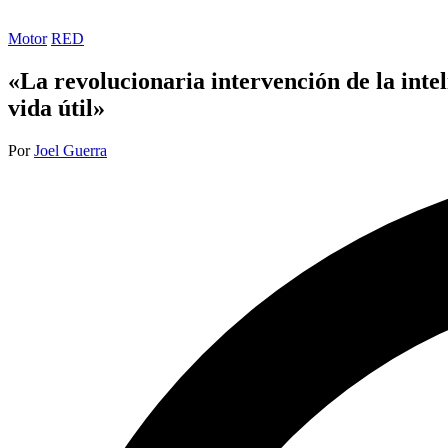
Publicada
Motor
RED
en
«La revolucionaria intervención de la intel
vida útil»
Publicado
Por
Joel Guerra
por