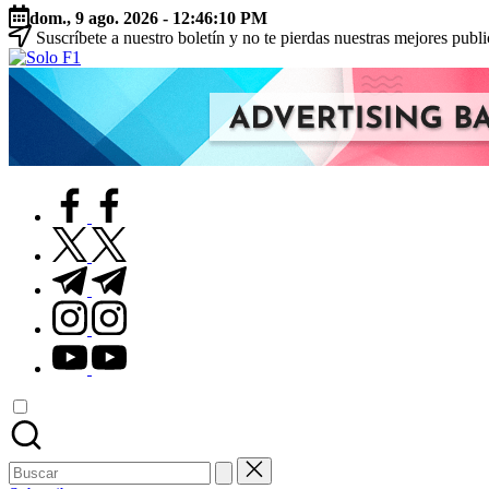
Saltar
dom., 9 ago. 2026
-
12:46:11 PM
al
Suscríbete a nuestro boletín y no te pierdas nuestras mejores publ
contenido
Solo
Para
F1
Amantes
de
la
F1
facebook.com
twitter.com
t.me
instagram.com
youtube.com
Buscar: