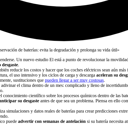
entenderse. Un nuevo estudio El está a punto de revolucionar la movilid
o desgaste
.
mbién reducir los costos y hacer que los coches eléctricos sean aún más f
tura, el uso intensivo y los ciclos de carga y descarga
aceleran su desg
lmente, sustituciones que
pueden llegar a ser muy costosas
.
tar adivinar el clima dentro de un mes: complicado y lleno de incertid
o.
cimiento científico sobre los procesos químicos dentro de las baterías 
anticipar su desgaste
antes de que sea un problema. Piensa en ello com
liza simulaciones y datos reales de baterías para crear predicciones ex
endo.
rico puede
advertir con semanas de antelación
si su batería necesita a