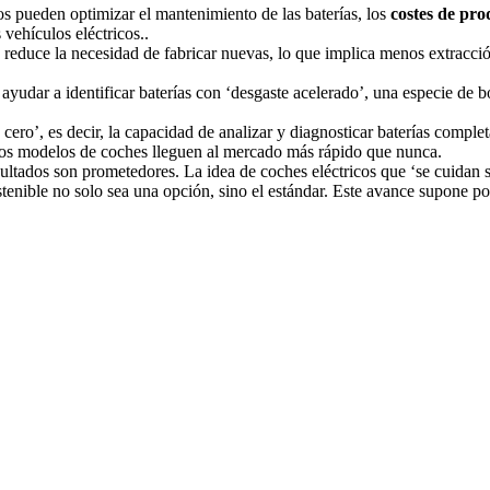
cos pueden optimizar el mantenimiento de las baterías, los
costes de pro
vehículos eléctricos..
, se reduce la necesidad de fabricar nuevas, lo que implica menos extracc
udar a identificar baterías con ‘desgaste acelerado’, una especie de bo
cero’, es decir, la capacidad de analizar y diagnosticar baterías compl
uevos modelos de coches lleguen al mercado más rápido que nunca.
sultados son prometedores. La idea de coches eléctricos que ‘se cuidan 
stenible no solo sea una opción, sino el estándar. Este avance supone 