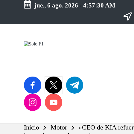
jue., 6 ago. 2026
-
4:57:31 AM
Saltar
al
contenido
S
Para
o
Amantes
de
l
la
o
F1
F
1
facebook.com
twitter.com
t.me
instagram.com
youtube.com
Inicio
Motor
«CEO de KIA refuerza