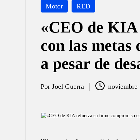
Publicada
Motor
RED
en
«CEO de KIA 
con las metas 
a pesar de des
Por
Joel Guerra
noviembre 
Publicado
por