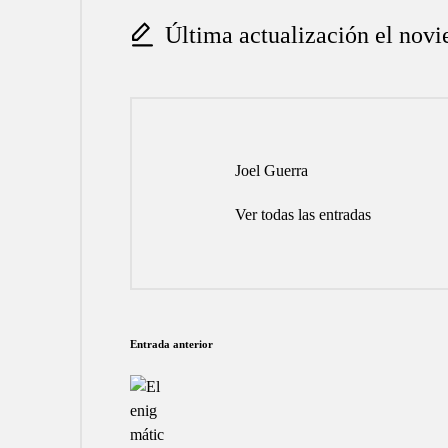
Última actualización el nov
Joel Guerra
Ver todas las entradas
Navegación
Entrada anterior
de
entradas