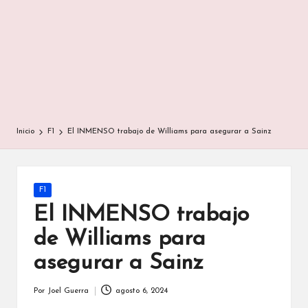
Inicio
F1
El INMENSO trabajo de Williams para asegurar a Sainz
Publicada
F1
en
El INMENSO trabajo
de Williams para
asegurar a Sainz
Por
Joel Guerra
agosto 6, 2024
Publicado