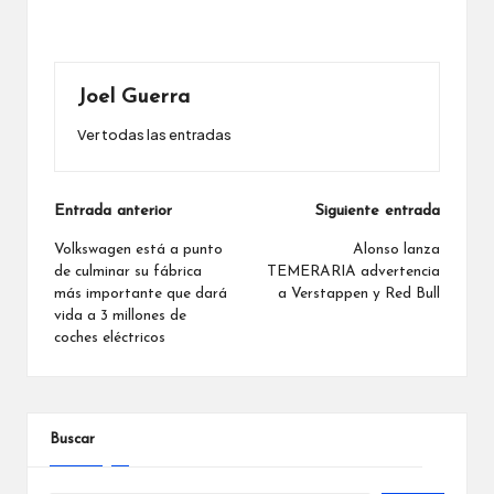
Joel Guerra
Ver todas las entradas
Navegación
Entrada anterior
Siguiente entrada
de
Volkswagen está a punto
Alonso lanza
de culminar su fábrica
TEMERARIA advertencia
entradas
más importante que dará
a Verstappen y Red Bull
vida a 3 millones de
coches eléctricos
Buscar