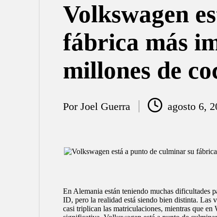
Volkswagen es
fábrica más im
millones de co
Por
Joel Guerra
agosto 6, 
Publicado
por
En Alemania están teniendo muchas dificultades pa
ID, pero la realidad está siendo bien distinta. La
casi triplican las matriculaciones, mientras que e