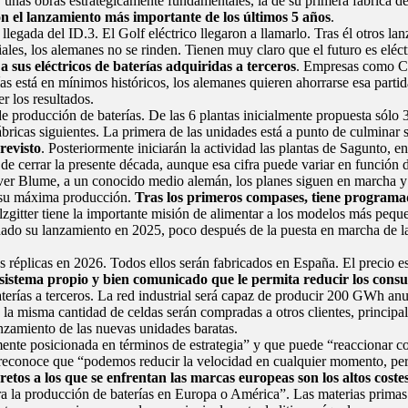
 unas obras estratégicamente fundamentales, la de su primera fábrica de
n el lanzamiento más importante de los últimos 5 años
.
legada del ID.3. El Golf eléctrico llegaron a llamarlo. Tras él otros la
iales, los alemanes no se rinden. Tienen muy claro que el futuro es eléctr
sus eléctricos de baterías adquiridas a terceros
. Empresas como CA
ías está en mínimos históricos, los alemanes quieren ahorrarse esa partid
r los resultados.
de producción de baterías. De las 6 plantas inicialmente propuesta sólo 
ábricas siguientes. La primera de las unidades está a punto de culminar
revisto
. Posteriormente iniciarán la actividad las
plantas de Sagunto
, e
de cerrar la presente década, aunque esa cifra puede variar en funció
ver Blume, a un conocido
medio alemán
, los planes siguen en marcha y 
ar su máxima producción.
Tras los primeros compases, tiene programad
zgitter tiene la importante misión de alimentar a los modelos más pequeñ
do su lanzamiento en 2025, poco después de la puesta en marcha de la f
plicas en 2026. Todos ellos serán fabricados en España. El precio es
sistema propio y bien comunicado que le permita reducir los consu
erías a terceros. La red industrial será capaz de producir 200 GWh anua
la misma cantidad de celdas serán compradas a otros clientes, princip
anzamiento de las nuevas unidades baratas.
nte posicionada en términos de estrategia” y que puede “reaccionar con
reconoce que “podemos reducir la velocidad en cualquier momento, per
etos a los que se enfrentan las marcas europeas son los altos coste
ra la producción de baterías en Europa o América”. Las materias primas 