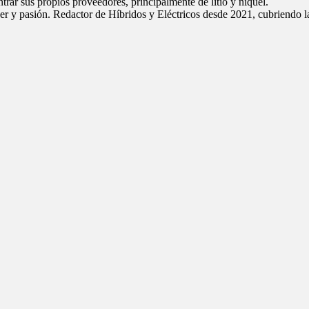
rar sus propios proveedores, principalmente de litio y níquel.
cer y pasión. Redactor de Híbridos y Eléctricos desde 2021, cubriendo la