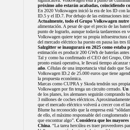
significativa. Volkswagen está a punto de culminar
próximo año estarán acabadas, coincidiendo co
En 2020 Volkswagen inició la era de los ID con la l
ID.5 y el ID.7. Por debajo de las estimaciones inic
Actualmente, todo el Grupo Volkswagen nutre a 
alimentación. A pesar de que el precio de las bater
punto de lograrlo, aunque todavía tardaremos en ve
Volkswagen quiere tejer su propia infraestructura 
del mercado eléctrico ha puesto en pausa las tres f
Salzgitter se inaugurará en 2025 como estaba p
estimación es producir 200 GWh de baterías antes 
Tal y como ha confirmado el CEO del Grupo, Oli
pronto estará operativa, le llevará tiempo alcanz
año
. Células de una importancia vital dado que Sal
Volkswagen ID.2
de 25.000 euros que tiene agenda
la propuesta económica.
Marcas como CUPRA y Skoda tendrán sus propias ré
Volkswagen por fin tenga un circuito cerrado.
Un 
de los planes, los alemanes seguirán comprando bat
3 millones de coches eléctricos. Aproximadamente 
que el mercado eléctrico volverá a crecer con el l
Blume ha reconocido que la empresa está “sólidame
de ello, el máximo responsable del conglomerado 
que encontrar algo”.
Considera que los mayores r
China
. “La tarea hercúlea es traer proveedores pa