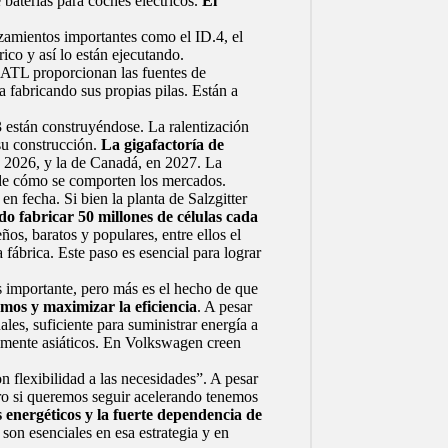
 baterías para coches eléctricos.
El
nzamientos importantes como el ID.4, el
ico y así lo están ejecutando.
TL proporcionan las fuentes de
a fabricando sus propias pilas. Están a
3 están construyéndose. La ralentización
 su construcción.
La gigafactoría de
n 2026, y la de Canadá, en 2027. La
n de cómo se comporten los mercados.
en fecha. Si bien la planta de Salzgitter
o fabricar 50 millones de células cada
os, baratos y populares, entre ellos el
ábrica. Este paso es esencial para lograr
 importante, pero más es el hecho de que
mos y maximizar la eficiencia
. A pesar
les, suficiente para suministrar energía a
almente asiáticos. En Volkswagen creen
 flexibilidad a las necesidades”. A pesar
o si queremos seguir acelerando tenemos
s energéticos y la fuerte dependencia de
son esenciales en esa estrategia y en