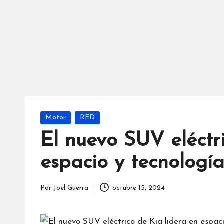
Publicada
Motor
RED
en
El nuevo SUV eléctri
espacio y tecnología
Por
Joel Guerra
octubre 15, 2024
Publicado
por