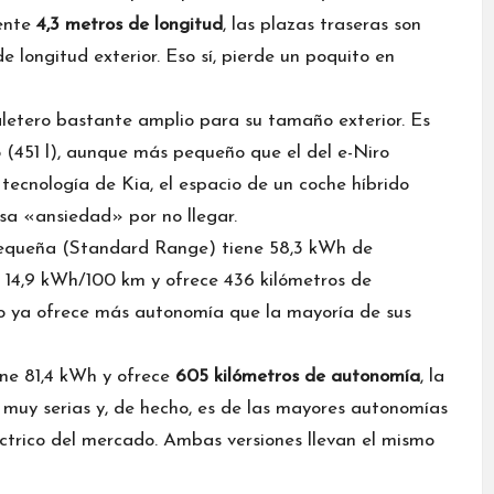
mente
4,3 metros de longitud
, las plazas traseras son
 longitud exterior. Eso sí, pierde un poquito en
aletero bastante amplio para su tamaño exterior. Es
o (451 l), aunque más pequeño que el del e-Niro
a tecnología de Kia, el espacio de un coche híbrido
a «ansiedad» por no llegar.
 pequeña (Standard Range) tiene 58,3 kWh de
14,9 kWh/100 km y ofrece 436 kilómetros de
o ya ofrece más autonomía que la mayoría de sus
ne 81,4 kWh y ofrece
605 kilómetros de autonomía
, la
muy serias y, de hecho, es de las mayores autonomías
ctrico del mercado. Ambas versiones llevan el mismo