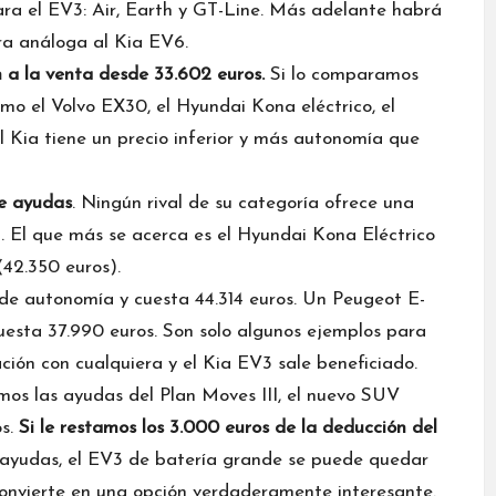
ra el EV3: Air, Earth y GT-Line. Más adelante habrá
ra análoga al Kia EV6.
 a la venta desde 33.602 euros.
Si lo comparamos
omo el Volvo EX30, el Hyundai Kona eléctrico, el
l Kia tiene un precio inferior y más autonomía que
de ayudas
. Ningún rival de su categoría ofrece una
. El que más se acerca es el Hyundai Kona Eléctrico
42.350 euros).
 de autonomía y cuesta 44.314 euros. Un Peugeot E-
uesta 37.990 euros. Son solo algunos ejemplos para
ión con cualquiera y el Kia EV3 sale beneficiado.
amos las ayudas del Plan Moves III, el nuevo SUV
os.
Si le restamos los 3.000 euros de la deducción del
ayudas, el EV3 de batería grande se puede quedar
convierte en una opción verdaderamente interesante.