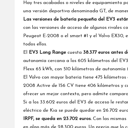
Hay tres acabados o niveles de equipamiento pa
una versión deportiva denominada GT, de mane
Las versiones de batería pequeña del EV3 están
con las versiones de acceso de algunos rivales c
Peugeot E-2008 o el smart #1 y el Volvo EX30, e
todos ellos.
El
EV3 Long Range
cuesta
38.377 euros antes 
autonomía cercana a los 605 kilómetros del EV3
Flexx 65 kWh, con 510 kilómetros de autonomía (
El Volvo con mayor batería tiene 475 kilómetros
2008 Active de 156 CV tiene 406 kilómetros y c
ofrecer un mejor contexto, pero admite comparac
Si a los 33.602 euros del EV3 de acceso le rest
eléctrico de Kia se puede quedar en 26.702 eur
IRPF, se queda en 23.702 euros.
Con las mismas 
en algo más de 28.300 euros. Un precio que lo 