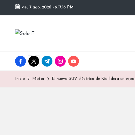
vie., 7 ago. 2026
-
9:17:17 PM
Saltar
al
S
contenido
Para
Amantes
o
de
la
l
facebook.com
twitter.com
t.me
instagram.com
youtube.com
F1
o
Inicio
Motor
El nuevo SUV eléctrico de Kia lidera en espa
F
1