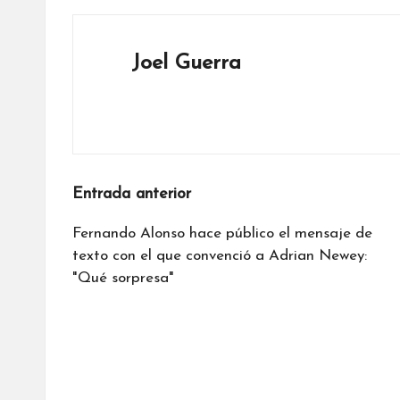
Joel Guerra
Ver todas las entradas
Navegación
Entrada anterior
de
Fernando Alonso hace público el mensaje de
texto con el que convenció a Adrian Newey:
entradas
"Qué sorpresa"