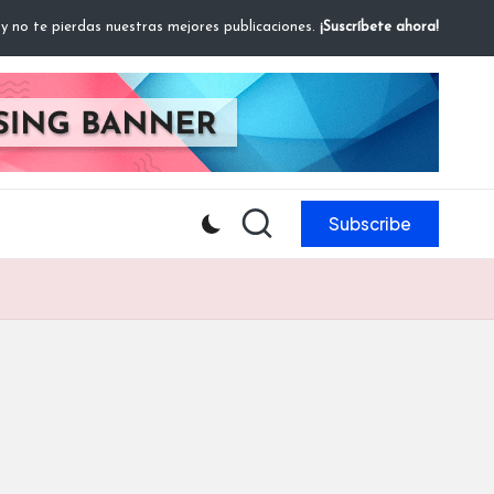
 y no te pierdas nuestras mejores publicaciones.
¡Suscríbete ahora!
Subscribe