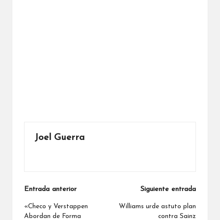
Joel Guerra
Ver todas las entradas
Navegación
Entrada anterior
Siguiente entrada
de
«Checo y Verstappen
Williams urde astuto plan
Abordan de Forma
contra Sainz