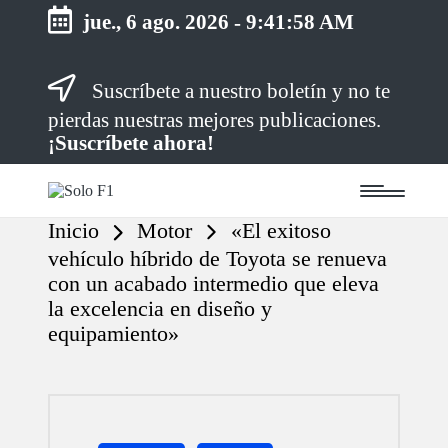
jue., 6 ago. 2026
-
9:41:59 AM
Saltar
Suscríbete a nuestro boletín y no te
al
contenido
pierdas nuestras mejores publicaciones.
¡Suscríbete ahora!
S
Para
o
Amantes
Inicio
Motor
«El exitoso
de
l
la
o
vehículo híbrido de Toyota se renueva
F1
F
con un acabado intermedio que eleva
1
la excelencia en diseño y
equipamiento»