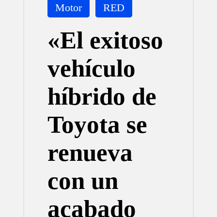
Publicada
Motor
RED
en
«El exitoso
vehículo
híbrido de
Toyota se
renueva
con un
acabado