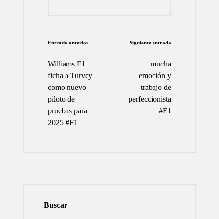
Navegación
Entrada anterior
Siguiente entrada
de
Williams F1
mucha
entradas
ficha a Turvey
emoción y
como nuevo
trabajo de
piloto de
perfeccionista
pruebas para
#F1
2025 #F1
Buscar