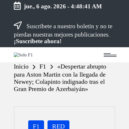
jue., 6 ago. 2026
-
4:48:41 AM
Saltar
Suscríbete a nuestro boletín y no te
al
contenido
pierdas nuestras mejores publicaciones.
¡Suscríbete ahora!
S
Para
o
Amantes
Inicio
F1
«Despertar abrupto
de
l
la
o
para Aston Martin con la llegada de
F1
F
Newey; Colapinto indignado tras el
1
Gran Premio de Azerbaiyán»
Publicada
F1
RED