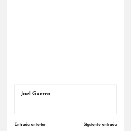
Joel Guerra
Ver todas las entradas
Navegación
Entrada anterior
Siguiente entrada