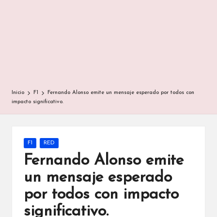
Inicio
F1
Fernando Alonso emite un mensaje esperado por todos con
impacto significativo.
Publicada
F1
RED
en
Fernando Alonso emite
un mensaje esperado
por todos con impacto
significativo.